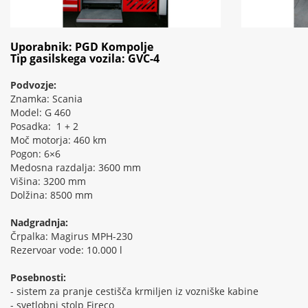
Uporabnik: PGD Kompolje
Tip gasilskega vozila: GVC-4
Podvozje:
Znamka: Scania
Model: G 460
Posadka: 1 + 2
Moč motorja: 460 km
Pogon: 6×6
Medosna razdalja: 3600 mm
Višina: 3200 mm
Dolžina: 8500 mm
Nadgradnja:
Črpalka: Magirus MPH-230
Rezervoar vode: 10.000 l
Posebnosti:
- sistem za pranje cestišča krmiljen iz vozniške kabine
- svetlobni stolp Fireco