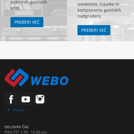
poklicnih gasilskih
avtolestve, črpalke in
enot.
komponente gasilskih
nadgradenj.
PREBERI VEČ
PREBERI VEČ
Domov
DELOVNI ČAS
PON-ČET 7.30 - 16.00 ure