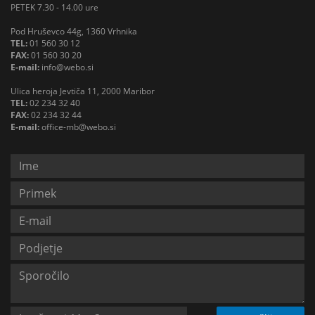
PETEK 7.30 - 14.00 ure
Pod Hruševco 44g, 1360 Vrhnika
TEL:
01 560 30 12
FAX:
01 560 30 20
E-mail:
info@webo.si
Ulica heroja Jevtiča 11, 2000 Maribor
TEL:
02 234 32 40
FAX:
02 234 32 44
E-mail:
office-mb@webo.si