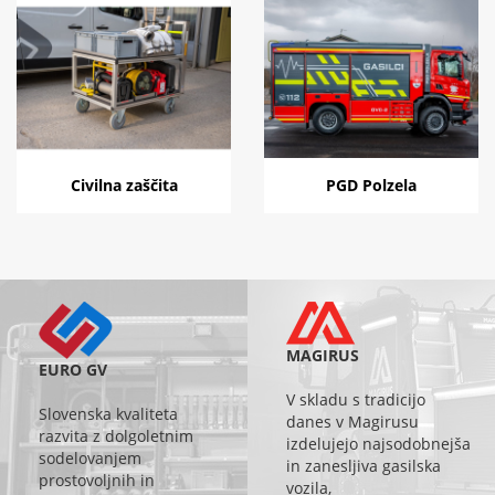
Civilna zaščita
PGD Polzela
MAGIRUS
EURO GV
V skladu s tradicijo
Slovenska kvaliteta
danes v Magirusu
razvita z dolgoletnim
izdelujejo najsodobnejša
sodelovanjem
in zanesljiva gasilska
prostovoljnih in
vozila,