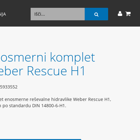
NJA
osmerni komplet
ber Rescue H1
5933552
t enosmerne reševalne hidravlike Weber Rescue H1,
n po standardu DIN 14800-6-H1.