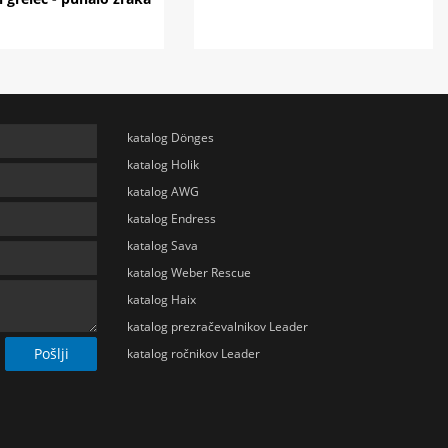
katalog Dönges
katalog Holik
katalog AWG
katalog Endress
katalog Sava
katalog Weber Rescue
katalog Haix
katalog prezračevalnikov Leader
Pošlji
katalog ročnikov Leader