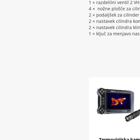
1 × razdelilni ventil 2 V
4 × nožne plošče za cili
2 × podaljšek za cilinder
2 × nastavek cilindra kon
2 × nastavek cilindra kli
1 × ključ za menjavo nas
Termovizijska kam