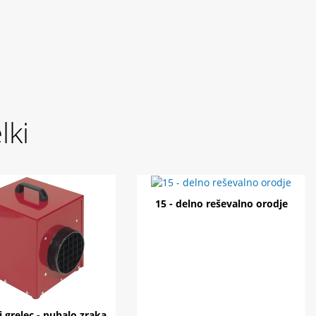
lki
15 - delno reševalno orodje
i grelec - puhalo zraka