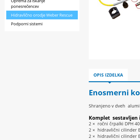
Oprema za iskanje
ponesrečencev
Hidravlično orodje Weber Rescue
Podporni sistemi
OPIS IZDELKA
Enosmerni ko
Shranjeno v dveh alumin
Komplet sestavljen i
2 × ročni črpalki DPH 40
2 × hidravlični cilinder
2 × hidravlični cilinder