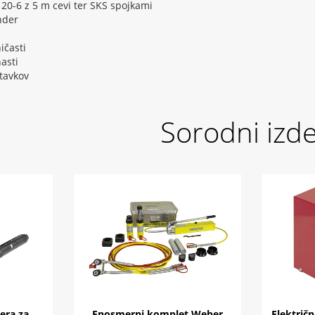
H 20-6 z 5 m cevi ter SKS spojkami
nder
ičasti
nasti
tavkov
Sorodni izde
era za
Enosmerni komplet Weber
Električn