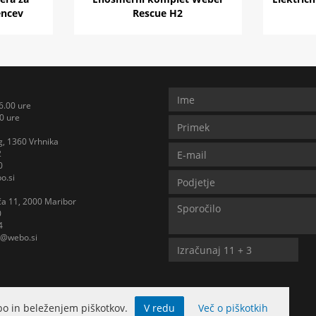
encev
Rescue H2
6.00 ure
0 ure
, 1360 Vrhnika
2
0
o.si
iča 11, 2000 Maribor
0
4
b@webo.si
o in beleženjem piškotkov.
V redu
Več o piškotkih