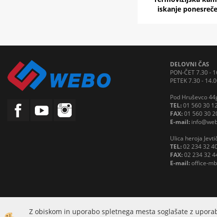
iskanje ponesreč
DELOVNI ČAS
PON-ČET 7.30 - 1
PETEK 7.30 - 14.0
Pod Hruševco 44g
TEL:
01 560 30 1
FAX:
01 560 30 2
E-mail:
info@web
Ulica heroja Jevt
TEL:
02 234 32 4
FAX:
02 234 32 4
E-mail:
office-m
Z obiskom in uporabo spletnega mesta soglašate z uporab