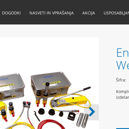
DOGODKI
NASVETI IN VPRAŠANJA
AKCIJA
USPOSABLJA
En
We
Šifra:
Komple
izdela