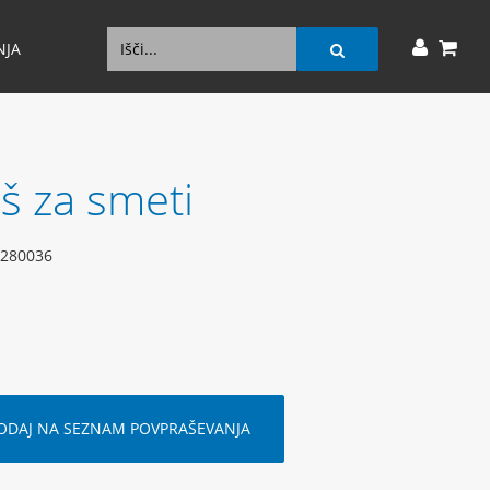
NJA
š za smeti
280036
ODAJ NA SEZNAM POVPRAŠEVANJA