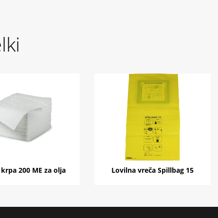
lki
 krpa 200 ME za olja
Lovilna vreča Spillbag 15