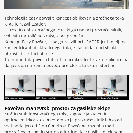
Tehnologija easy pow’air: koncept oblikovanja zračnega toka,
ki ga je razvil Leader.
Hitrost in oblika zračnega toka, ki ga ustvari prezračevalnik,
vplivata na količino zraka, ki ga prenaša.
Koncept Easy Pow'air, ki so ga razvili pri LEADER-ju, temelji na
koncentrirani obliki vetrnega toka, ki se oddaja pri visoki
hitrosti, brez turbulence.
Ta močan tok, poveča hitrost in učinkovitost zraka iz okolice na
daljavo, da na koncu poveča pretok zraka skozi odprtino.
Povečan manevrski prostor za gasilske ekipe
Moč in stabilnost zračnega toka, zagotavlja stalen in
optimalen izkoristek, medtem ko je prezračevalnik lahko od
vrat oddaljen od 2 do 6 metrov. Povečana razdalja med
prezračevalnikom in vratno odprtino daje gasilskim ekipam