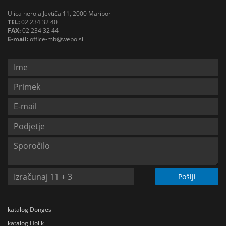
Ulica heroja Jevtiča 11, 2000 Maribor
TEL:
02 234 32 40
FAX:
02 234 32 44
E-mail:
office-mb@webo.si
Pošlji
katalog Dönges
katalog Holik