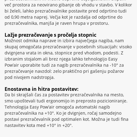
več prostora za neovirano gibanje ob vhodu v stavbo. V kolikor
bi želeli, lahko prezračevalnike postavite pred odprtino tudi
od 0,90 metra naprej. Večja kot je razdalja od odprtine do
prezračevalnika, manjša je raven hrupa v prostoru.
Lažje prezračevanje s pročelja stopnic
Možnost odmika naprave in izbira največjega nagiba, nam
skupaj omogočata prezračevanje v posebnih situacijah: visoko
dvignjena vrata in okna, stopnice pred vhodom, podesti. Z
izbranim stojalom ali brez njega lahko tehnologijo Easy
Pow’air uporabite tudi za nagib prezračevalnika na -10° za
prezračevanje navzdol: zelo praktično pri gašenju požarov
pod nivojem nadstropja.
Enostavna in hitra postavitev:
Da bi skrajšali čas za postavitev prezračevalnika na mesto,
smo upoštevali tudi ergonomijo in preprosto pozicioniranje.
Tehnologija Easy Pow’air omogoča avtomatski nagib
prezračevalnika na +10°. Ko je dvignjen, ročaj samodejno
postavi prezračevalnik pod optimalen kot. Možna je tudi fina
nastavitev kota med +10° in +20°.