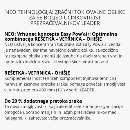
NEO TEHNOLOGIJA: ZRAČNI TOK OVALNE OBLIKE
ZA ŠE BOLJŠO UČINKOVITOST
PREZRAČEVALNIKOV LEADER
NEO: Vrhunec koncepta Easy Pow’air: Optimalna
kombinacija REŠETKA – VETRNICA – OHIŠJE
NEO ustvarja koncentriran tok zraka kot Easy Pow'air, vendar
je nenavaden, ker ima navpično ovalno obliko. Ta vzdolžno
raztegnjena oblika zmanjšuje izgube na obeh straneh vrat in
optimizira količino zraka, ki vstopa skozi odprtino vrat.
REŠETKA - VETRNICA - OHIŠJE
Komplementarnost teh treh komponent (njihova tehnična
narava in zasnova pretoka zraka) pomaga povečati zmogljivost
veternic premera 400 mm (16'') v seriji LEADER.
Do 20 % dodatnega pretoka zraka
Ta nova zmogljivost, ki so jo akreditirale zunanje organizacije,
omogoča uporabo manjših in lažjih prezračevalnikov med
nalogami, ki zahtevajo večje prezračevalnike.