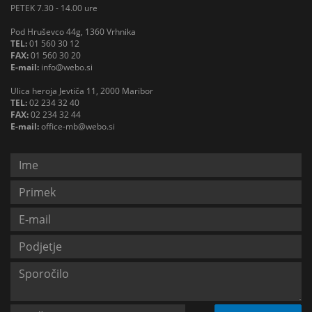
PETEK 7.30 - 14.00 ure
Pod Hruševco 44g, 1360 Vrhnika
TEL:
01 560 30 12
FAX:
01 560 30 20
E-mail:
info@webo.si
Ulica heroja Jevtiča 11, 2000 Maribor
TEL:
02 234 32 40
FAX:
02 234 32 44
E-mail:
office-mb@webo.si