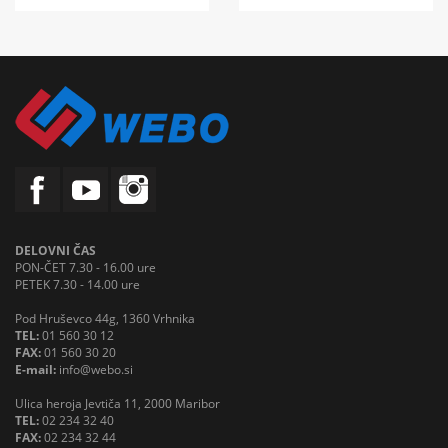
DELOVNI ČAS
PON-ČET 7.30 - 16.00 ure
PETEK 7.30 - 14.00 ure
Pod Hruševco 44g, 1360 Vrhnika
TEL:
01 560 30 12
FAX:
01 560 30 20
E-mail:
info@webo.si
Ulica heroja Jevtiča 11, 2000 Maribor
TEL:
02 234 32 40
FAX:
02 234 32 44