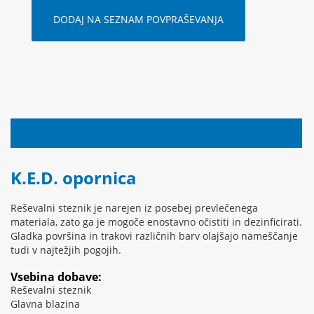
DODAJ NA SEZNAM POVPRAŠEVANJA
OPIS IZDELKA
K.E.D. opornica
Reševalni steznik je narejen iz posebej prevlečenega
materiala, zato ga je mogoče enostavno očistiti in dezinficirati.
Gladka površina in trakovi različnih barv olajšajo nameščanje
tudi v najtežjih pogojih.
Vsebina dobave:
Reševalni steznik
Glavna blazina