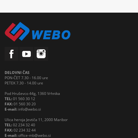
DELOVNI ČAS
PON-ČET 7.30 - 16.00 ure
PETEK 7.30 - 14.00 ure
Pod Hruševco 44g, 1360 Vrhnika
TEL:
01 560 30 12
FAX:
01 560 30 20
E-mail:
info@webo.si
Ulica heroja Jevtiča 11, 2000 Maribor
TEL:
02 234 32 40
FAX:
02 234 32 44
E-mail:
office-mb@webo.si