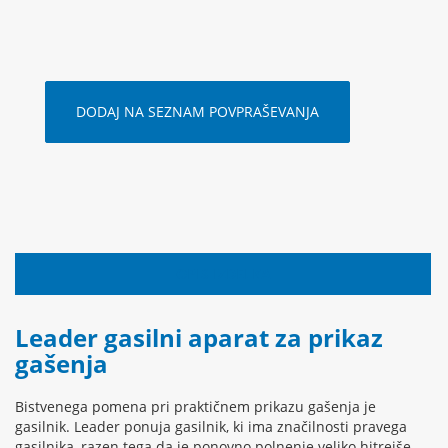
DODAJ NA SEZNAM POVPRAŠEVANJA
OPIS IZDELKA
Leader gasilni aparat za prikaz
gašenja
Bistvenega pomena pri praktičnem prikazu gašenja je
gasilnik. Leader ponuja gasilnik, ki ima značilnosti pravega
gasilnika, razen tega da je ponovno polnenje veliko hitrejše,