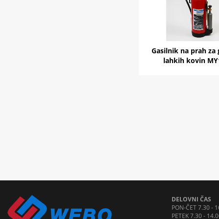
Gasilnik na prah za
lahkih kovin M
DELOVNI ČAS
PON-ČET 7.30 - 1
PETEK 7.30 - 14.0