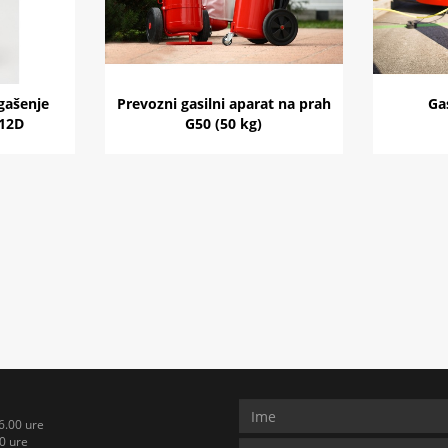
 gašenje
Prevozni gasilni aparat na prah
Ga
Y12D
G50 (50 kg)
6.00 ure
0 ure