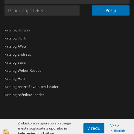
Pošlji
katalog Dönges
katalog Holik
katalog AWG
katalog Endress
katalog Sava
katalog Weber Rescue
katalog Haix
katalog prezračevalnikov Leader
katalog ročnikov Leader
Z obiskom in uporabo spletnega
Več o
V redu
mesta soglašate z uporabo in
piškotkih
Izdelava spletne trgovine
beleženjem piškotkov.