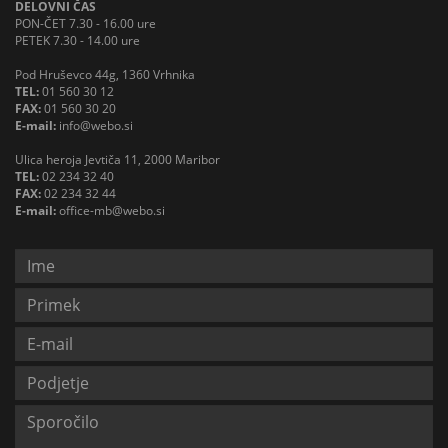
DELOVNI ČAS
PON-ČET 7.30 - 16.00 ure
PETEK 7.30 - 14.00 ure
Pod Hruševco 44g, 1360 Vrhnika
TEL:
01 560 30 12
FAX:
01 560 30 20
E-mail:
info@webo.si
Ulica heroja Jevtiča 11, 2000 Maribor
TEL:
02 234 32 40
FAX:
02 234 32 44
E-mail:
office-mb@webo.si