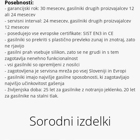
Posebnosti:
- garancijski rok: 30 mesecev, gasilniki drugih proizvajalcev 12
ali 24 mesecev
- servisni interval: 24 mesecev, gasilniki drugih proizvajalcev
12 mesecev
- posedujejo vse evropske certifikate: SIST EN3 in CE
- gasilniki so prekriti s plastično prevleko zunaj in znotraj, zato
ne rjavijo
- gasilni prah vsebuje silikon, zato se ne grudi in s tem
zagotavlja nenehno funkcionalnost
- vsi gasilniki so opremljeni z nosilci
- zagotovljena je servisna mreža po vsej Sloveniji in Evropi
- gasilniki imajo najvišje gasilne sposobnosti, ki zagotavljajo
najvišjo učinkovitost gašenja
- življenjska doba: 25 let za gasilnike z notranjo jeklenko, 20 let
za gasilnike na stalni tlak.
Sorodni izdelki