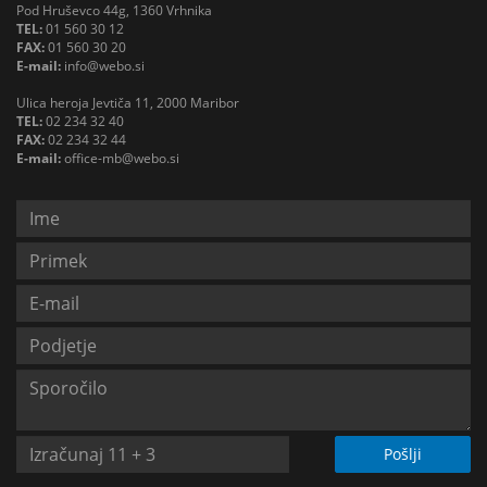
Pod Hruševco 44g, 1360 Vrhnika
TEL:
01 560 30 12
FAX:
01 560 30 20
E-mail:
info@webo.si
Ulica heroja Jevtiča 11, 2000 Maribor
TEL:
02 234 32 40
FAX:
02 234 32 44
E-mail:
office-mb@webo.si
Pošlji