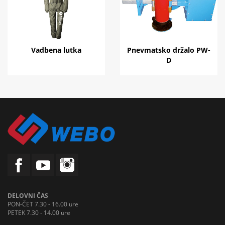
Vadbena lutka
Pnevmatsko držalo PW-
D
DELOVNI ČAS
PON-ČET 7.30 - 16.00 ure
PETEK 7.30 - 14.00 ure