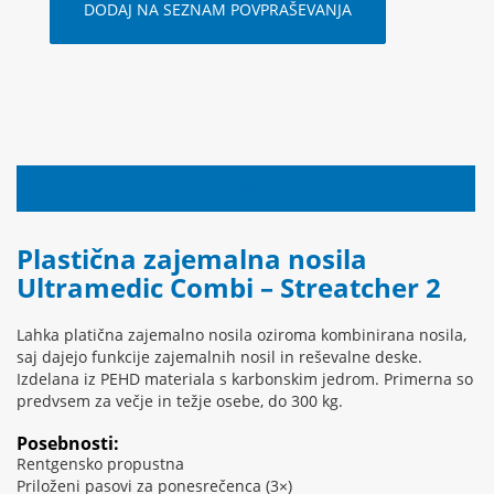
DODAJ NA SEZNAM POVPRAŠEVANJA
OPIS IZDELKA
Plastična zajemalna nosila
Ultramedic Combi – Streatcher 2
Lahka platična zajemalno nosila oziroma kombinirana nosila,
saj dajejo funkcije zajemalnih nosil in reševalne deske.
Izdelana iz PEHD materiala s karbonskim jedrom. Primerna so
predvsem za večje in težje osebe, do 300 kg.
Posebnosti:
Rentgensko propustna
Priloženi pasovi za ponesrečenca (3×)