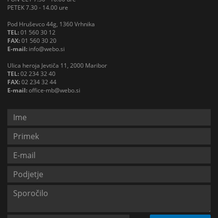
PETEK 7.30 - 14.00 ure
Pod Hruševco 44g, 1360 Vrhnika
TEL:
01 560 30 12
FAX:
01 560 30 20
E-mail:
info@webo.si
Ulica heroja Jevtiča 11, 2000 Maribor
TEL:
02 234 32 40
FAX:
02 234 32 44
E-mail:
office-mb@webo.si