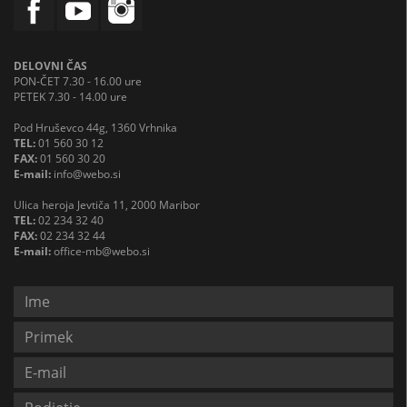
DELOVNI ČAS
PON-ČET 7.30 - 16.00 ure
PETEK 7.30 - 14.00 ure
Pod Hruševco 44g, 1360 Vrhnika
TEL:
01 560 30 12
FAX:
01 560 30 20
E-mail:
info@webo.si
Ulica heroja Jevtiča 11, 2000 Maribor
TEL:
02 234 32 40
FAX:
02 234 32 44
E-mail:
office-mb@webo.si