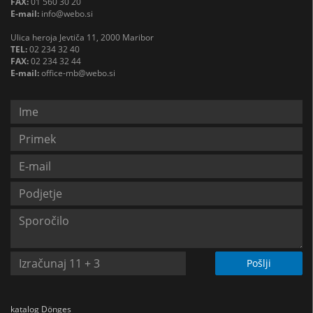
FAX:
01 560 30 20
E-mail:
info@webo.si
Ulica heroja Jevtiča 11, 2000 Maribor
TEL:
02 234 32 40
FAX:
02 234 32 44
E-mail:
office-mb@webo.si
Pošlji
katalog Dönges