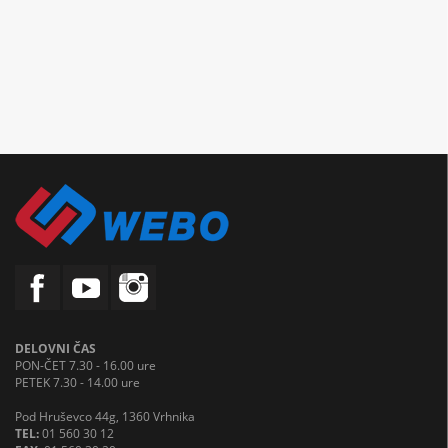
DELOVNI ČAS
PON-ČET 7.30 - 16.00 ure
PETEK 7.30 - 14.00 ure
Pod Hruševco 44g, 1360 Vrhnika
TEL:
01 560 30 12