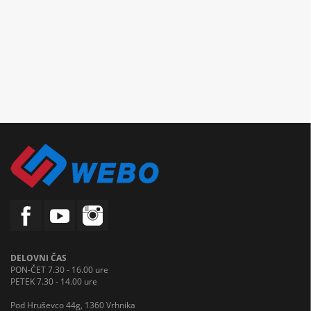
DELOVNI ČAS
PON-ČET 7.30 - 16.00 ure
PETEK 7.30 - 14.00 ure
Pod Hruševco 44g, 1360 Vrhnika