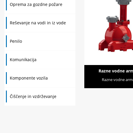
Oprema za gozdne požare
Reševanje na vodi in iz vode
Penilo
Komunikacija
Razne vodne ar
Komponente vozila
Razne vodne arm
Čiščenje in vzdrževanje