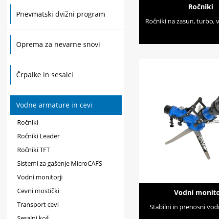
Ročniki
Pnevmatski dvižni program
Ročniki na zasun, turbo, vi
Oprema za nevarne snovi
Črpalke in sesalci
Vodne armature in cevi
Ročniki
Ročniki Leader
Ročniki TFT
Sistemi za gašenje MicroCAFS
Vodni monitorji
Cevni mostički
Vodni monito
Transport cevi
Stabilni in prenosni vod
Sesalni koš