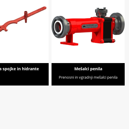
za spojke in hidrante
Mešalci penila
Prenosni in vgradnji mešalci penila