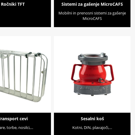
Ročniki TFT
Sistemi za gašenje MicroCAFS
Mobilni in prenosni sistemi za gašenje
MicroCAFS
ransport cevi
Sesalni koš
re, torbe, nosilci,...
Kotni, DIN, plavajoči,…