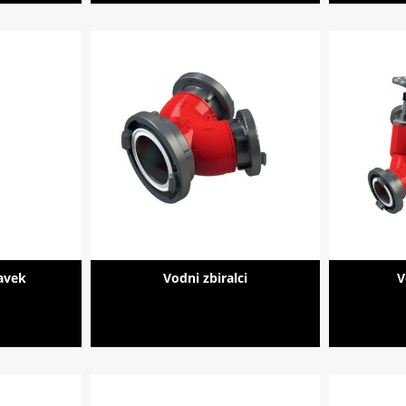
avek
Vodni zbiralci
V