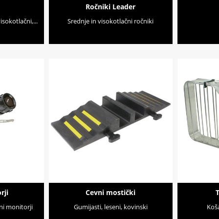
Ročniki Leader
sokotlačni,...
Srednje in visokotlačni ročniki
rji
Cevni mostički
T
ni monitorji
Gumijasti, leseni, kovinski
Koša