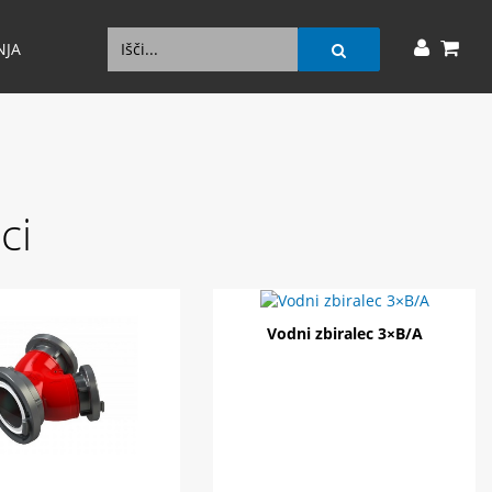
NJA
ci
Vodni zbiralec 3×B/A