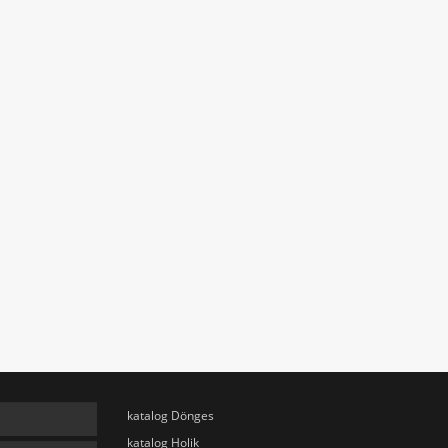
katalog Dönges
katalog Holik