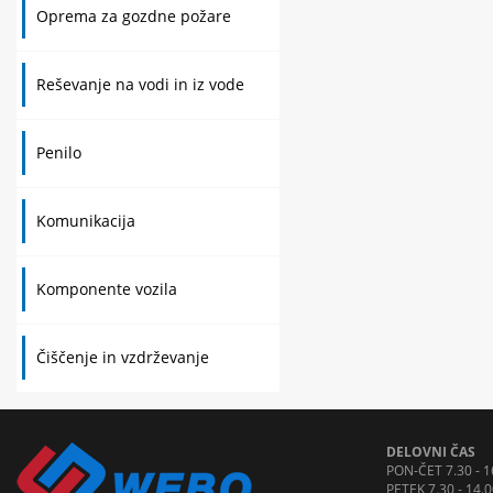
Oprema za gozdne požare
Reševanje na vodi in iz vode
Penilo
Komunikacija
Komponente vozila
Čiščenje in vzdrževanje
DELOVNI ČAS
PON-ČET 7.30 - 1
PETEK 7.30 - 14.0