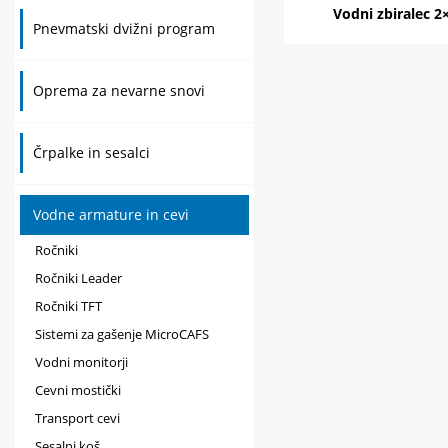
Vodni zbiralec 2
Pnevmatski dvižni program
Oprema za nevarne snovi
Črpalke in sesalci
Vodne armature in cevi
Ročniki
Ročniki Leader
Ročniki TFT
Sistemi za gašenje MicroCAFS
Vodni monitorji
Cevni mostički
Transport cevi
Sesalni koš