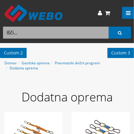
Custom 2
Custom 3
Domov
Gasilska oprema
Pnevmatski dvižni program
Dodatna oprema
Dodatna oprema