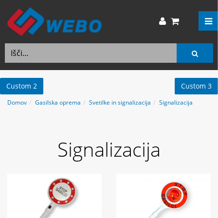
Custom 2
Custom 3
Domov
Gasilska oprema
Svetilke in signalizacija
Signalizacija
Signalizacija