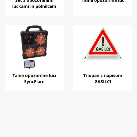
Set z opozorilnimi
Talna opozorilna luč
lučkami in polnilcem
Talne opozorilne luči
Triopan z napisom
SyncFlare
GASILCI