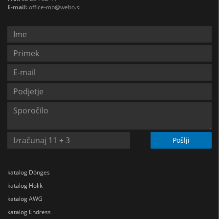
E-mail:
office-mb@webo.si
Pošlji
katalog Dönges
katalog Holik
katalog AWG
katalog Endress