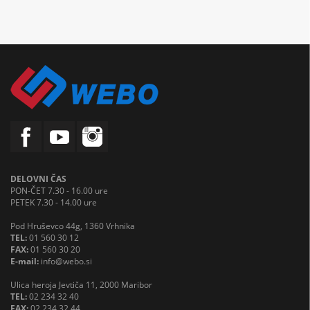
DELOVNI ČAS
PON-ČET 7.30 - 16.00 ure
PETEK 7.30 - 14.00 ure
Pod Hruševco 44g, 1360 Vrhnika
TEL:
01 560 30 12
FAX:
01 560 30 20
E-mail:
info@webo.si
Ulica heroja Jevtiča 11, 2000 Maribor
TEL:
02 234 32 40
FAX:
02 234 32 44