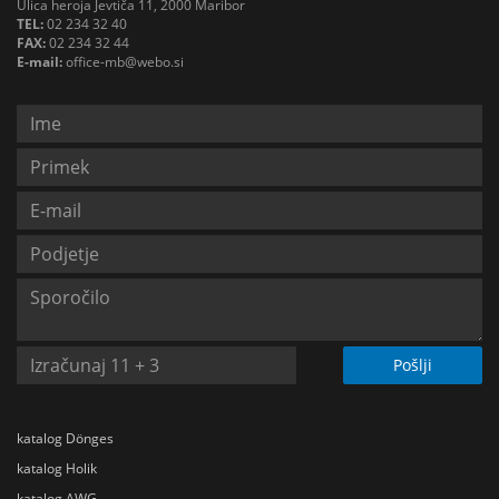
Ulica heroja Jevtiča 11, 2000 Maribor
TEL:
02 234 32 40
FAX:
02 234 32 44
E-mail:
office-mb@webo.si
Pošlji
katalog Dönges
katalog Holik
katalog AWG