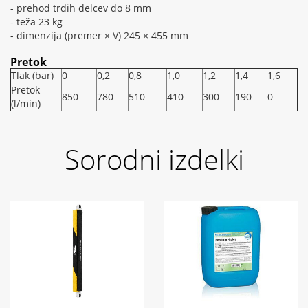
- prehod trdih delcev do 8 mm
- teža 23 kg
- dimenzija (premer × V) 245 × 455 mm
Pretok
Tlak (bar)
0
0,2
0,8
1,0
1,2
1,4
1,6
Pretok
850
780
510
410
300
190
0
(l/min)
Sorodni izdelki