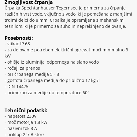
Zmogljivost črpanja
Črpalka Spechtanhauser Tegernsee je primerna za črpanje
različnih vrst vode, vključno z vodo, ki je pomešana z manjšimi
trdimi delci do 8 mm. Črpalka je opremljena z mehanskim
tesnilom, ki je primerno za suho in neprekinjeno delovanje.
Posebnosti:
- vtikač IP 68
- za delovanje potreben električni agregat moči minimalno 3
kW
- ohišje iz aluminija, odpornega na slano vodo
- ročaji za prenos
- pH črpanega medija 5 - 8
- gostota črpanega medija do približno 1,1kg /l
- DIN 14425
- primerno za medije do temperature 60°
Tehnični podatki:
- napetost 230V
- moč motorja 1,8 kW
- nazivni tok 8 A
- priklop 2˝/ B storz