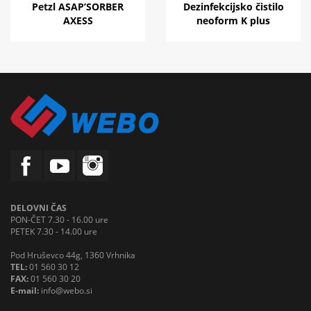
Petzl ASAP’SORBER
Dezinfekcijsko čistilo
AXESS
neoform K plus
DELOVNI ČAS
PON-ČET 7.30 - 16.00 ure
PETEK 7.30 - 14.00 ure
Pod Hruševco 44g, 1360 Vrhnika
TEL:
01 560 30 12
FAX:
01 560 30 20
E-mail:
info@webo.si