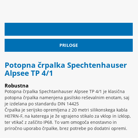
OPIS IZDELKA
PRILOGE
Potopna črpalka Spechtenhauser
Alpsee TP 4/1
Robustna
Potopna črpalka Spechtanhauser Alpsee TP 4/1 je klasična
potopna črpalka namenjena gasilsko reševalnim enotam, saj
je izdelana po standardu DIN 14425
Črpalka je serijsko opremljena z 20 metri silikonskega kabla
H07RN-F, na katerega je že vgrajeno stikalo za vklop in izklop,
ter vtikač z zaščito IP68. To vam omogoča enostavno in
priročno uporabo črpalke, brez potrebe po dodatni opremi.