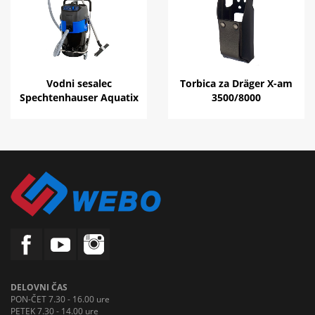
Vodni sesalec
Torbica za Dräger X-am
Spechtenhauser Aquatix
3500/8000
DELOVNI ČAS
PON-ČET 7.30 - 16.00 ure
PETEK 7.30 - 14.00 ure