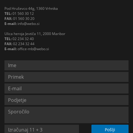
Pod Hruševco 44g, 1360 Vrhnika
TEL:
01 560 30 12
FAX:
01 560 30 20
E-mail:
info@webo.si
Ulica heroja Jevtiča 11, 2000 Maribor
TEL:
02 234 32 40
FAX:
02 234 32 44
E-mail:
office-mb@webo.si
Pošlji