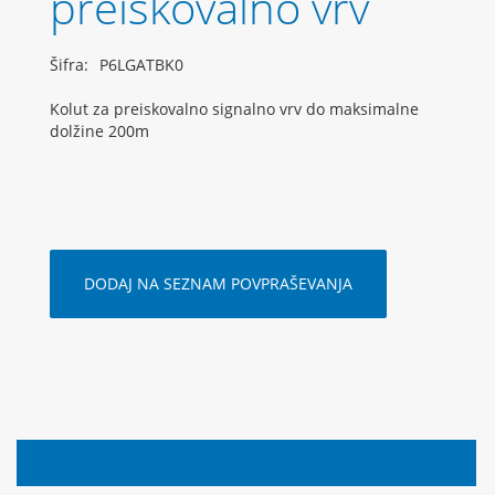
preiskovalno vrv
Šifra:
P6LGATBK0
Kolut za preiskovalno signalno vrv do maksimalne
dolžine 200m
DODAJ NA SEZNAM POVPRAŠEVANJA
OPIS IZDELKA