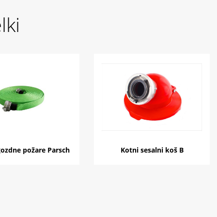
lki
gozdne požare Parsch
Kotni sesalni koš B