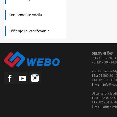
Komponente vozila
Čiščenje in vzdrževanje
DELOVNI ČAS
PON-ČET 7.30 - 1
PETEK 7.30 - 14.0
Pod Hruševco 44g
TEL:
01 560 30 1
FAX:
01 560 30 2
E-mail:
info@web
Ulica heroja Jevt
TEL:
02 234 32 4
FAX:
02 234 32 4
E-mail:
office-m