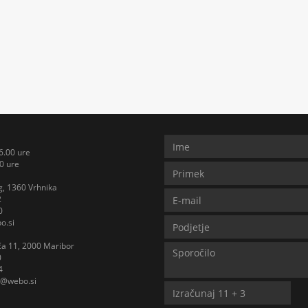
6.00 ure
0 ure
, 1360 Vrhnika
2
0
o.si
iča 11, 2000 Maribor
0
4
b@webo.si