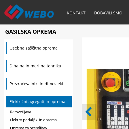
KONTAKT
DOBAVILI SMO
GASILSKA OPREMA
Osebna zaščitna oprema
Dihalna in merilna tehnika
Prezračevalniki in dimovleki
Električni agregati in oprema
Razsvetljava
Elektro podaljški in oprema
Oprema za ozemljitev