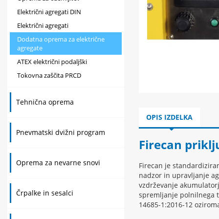
Električni agregati DIN
Električni agregati
Dodatna oprema za električne
agregate
ATEX električni podaljški
Tokovna zaščita PRCD
Tehnična oprema
OPIS IZDELKA
Pnevmatski dvižni program
Firecan prikl
Oprema za nevarne snovi
Firecan je standardizir
nadzor in upravljanje ag
vzdrževanje akumulatorj
Črpalke in sesalci
spremljanje polnilnega t
14685-1:2016-12 oziroma