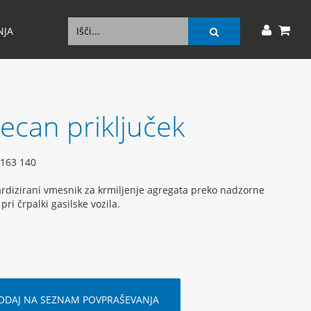
NJA
recan priključek
163 140
rdizirani vmesnik za krmiljenje agregata preko nadzorne
pri črpalki gasilske vozila.
ODAJ NA SEZNAM POVPRAŠEVANJA