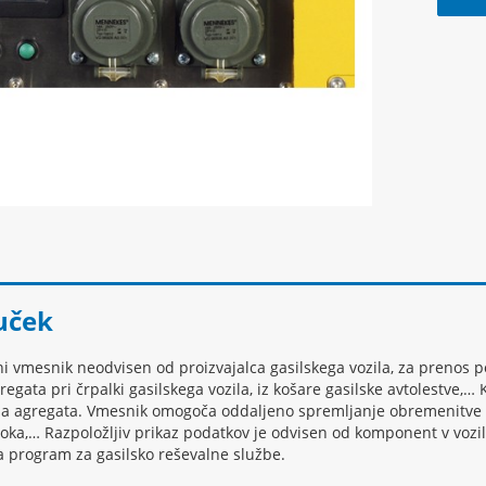
juček
ani vmesnik neodvisen od proizvajalca gasilskega vozila, za preno
regata pri črpalki gasilskega vozila, iz košare gasilske avtolestve,
a agregata. Vmesnik omogoča oddaljeno spremljanje obremenitve ag
oka,… Razpoložljiv prikaz podatkov je odvisen od komponent v vozi
 program za gasilsko reševalne službe.