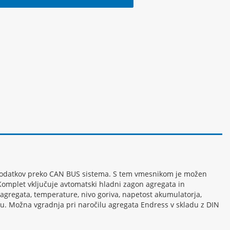
s podatkov preko CAN BUS sistema. S tem vmesnikom je možen
… Komplet vključuje avtomatski hladni zagon agregata in
regata, temperature, nivo goriva, napetost akumulatorja,
lu. Možna vgradnja pri naročilu agregata Endress v skladu z DIN