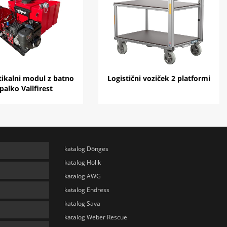
tikalni modul z batno
Logistični voziček 2 platformi
palko Vallfirest
katalog Dönges
katalog Holik
katalog AWG
katalog Endress
katalog Sava
katalog Weber Rescue