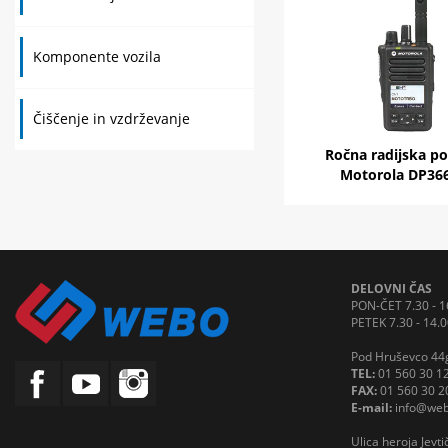
Komponente vozila
Čiščenje in vzdrževanje
Ročna radijska po
Motorola DP36
DELOVNI ČAS
PON-ČET 7.30 - 1
PETEK 7.30 - 14.0
Pod Hruševco 44g
TEL:
01 560 30 1
FAX:
01 560 30 2
E-mail:
info@web
Ulica heroja Jevt