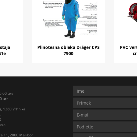
staja
Plinotesna obleka Dräger CPS
PVC ver
61e
7900
čr
6.00 ure
0 ure
, 1360 Vrhnika
2
0
o.si
iča 11, 2000 Maribor