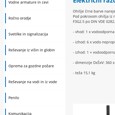
Električni ra
Vodne armature in cevi
Ohišje črne barve nareje
Pod pokrovom ohišja iz n
Ročno orodje
F3G2.5 po DIN VDE 0282
- vhod: 1 x vodoodporna 
Svetilke in signalizacija
- izhod: 6 x vodo neprop
Reševanje iz višin in globin
- izhod: 1 × vodoodporna
- dimenzije DxŠxV: 360 
Oprema za gozdne požare
- teža 15,1 kg
Reševanje na vodi in iz vode
Penilo
Komunikacija