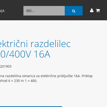
NJA
ektrični razdelilec
0/400V 16A
201903
na razdelilna omarica za električne priključke 16A. Priklop
izhod 6 × 230 in 1 × 400.