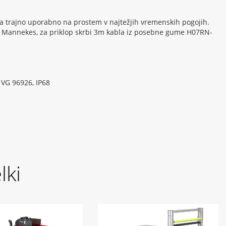
za trajno uporabno na prostem v najtežjih vremenskih pogojih.
lca Mannekes, za priklop skrbi 3m kabla iz posebne gume H07RN-
 VG 96926, IP68
lki