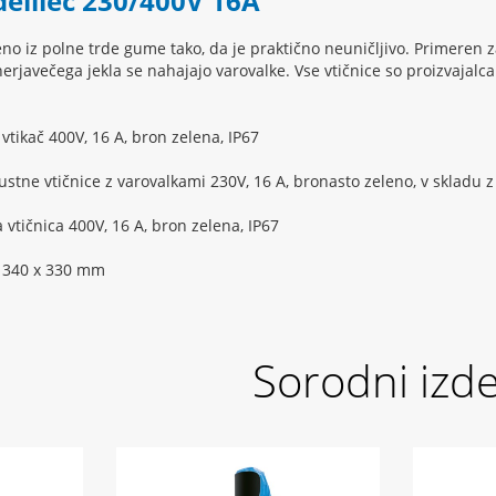
zdelilec 230/400V 16A
no iz polne trde gume tako, da je praktično neuničljivo. Primeren 
erjavečega jekla se nahajajo varovalke. Vse vtičnice so proizvaja
.
vtikač 400V, 16 A, bron zelena, IP67
ustne vtičnice z varovalkami 230V, 16 A, bronasto zeleno, v skladu z
 vtičnica 400V, 16 A, bron zelena, IP67
x 340 x 330 mm
Sorodni izde