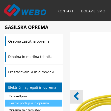
KONTAKT
DOBAVILI SMO
GASILSKA OPREMA
Osebna zaščitna oprema
Dihalna in merilna tehnika
Prezračevalniki in dimovleki
Električni agregati in oprema
Razsvetljava
Elektro podaljški in oprema
Oprema za ozemljitev