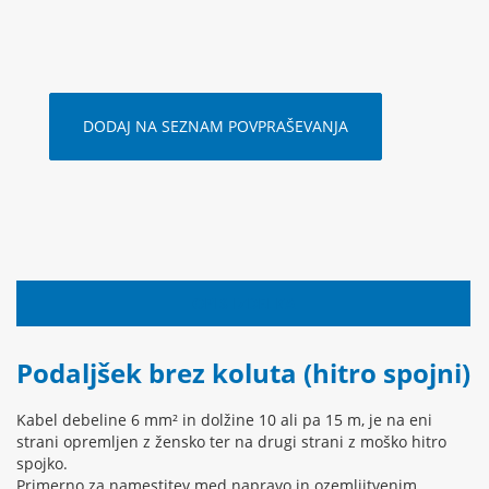
DODAJ NA SEZNAM POVPRAŠEVANJA
OPIS IZDELKA
Podaljšek brez koluta (hitro spojni)
Kabel debeline 6 mm² in dolžine 10 ali pa 15 m, je na eni
strani opremljen z žensko ter na drugi strani z moško hitro
spojko.
Primerno za namestitev med napravo in ozemljitvenim