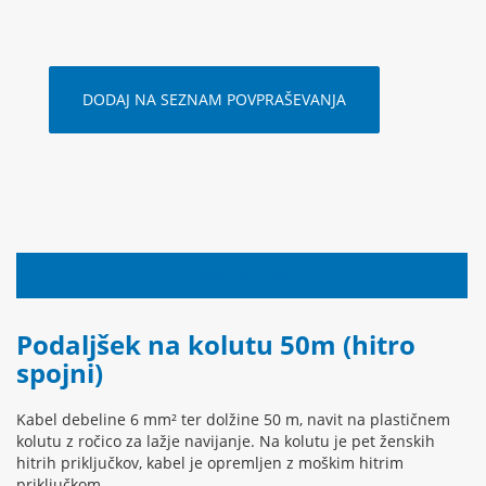
DODAJ NA SEZNAM POVPRAŠEVANJA
OPIS IZDELKA
Podaljšek na kolutu 50m (hitro
spojni)
Kabel debeline 6 mm² ter dolžine 50 m, navit na plastičnem
kolutu z ročico za lažje navijanje. Na kolutu je pet ženskih
hitrih priključkov, kabel je opremljen z moškim hitrim
priključkom.