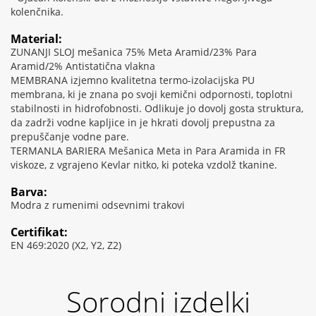
kolenčnika.
Material:
ZUNANJI SLOJ mešanica 75% Meta Aramid/23% Para
Aramid/2% Antistatična vlakna
MEMBRANA izjemno kvalitetna termo-izolacijska PU
membrana, ki je znana po svoji kemični odpornosti, toplotni
stabilnosti in hidrofobnosti. Odlikuje jo dovolj gosta struktura,
da zadrži vodne kapljice in je hkrati dovolj prepustna za
prepuščanje vodne pare.
TERMANLA BARIERA Mešanica Meta in Para Aramida in FR
viskoze, z vgrajeno Kevlar nitko, ki poteka vzdolž tkanine.
Barva:
Modra z rumenimi odsevnimi trakovi
Certifikat:
EN 469:2020 (X2, Y2, Z2)
Sorodni izdelki