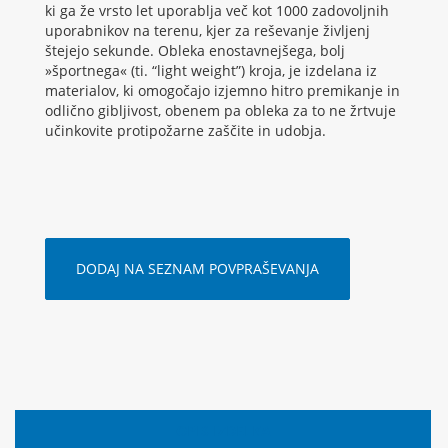
ki ga že vrsto let uporablja več kot 1000 zadovoljnih
uporabnikov na terenu, kjer za reševanje življenj
štejejo sekunde. Obleka enostavnejšega, bolj
»športnega« (ti. “light weight”) kroja, je izdelana iz
materialov, ki omogočajo izjemno hitro premikanje in
odlično gibljivost, obenem pa obleka za to ne žrtvuje
učinkovite protipožarne zaščite in udobja.
DODAJ NA SEZNAM POVPRAŠEVANJA
OPIS IZDELKA