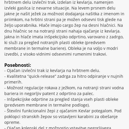
hrbtnem delu izvlečni trak, izdelan iz kevlarja, namenjen
izvleki gasilca iz nevarne situacije. Na levem prsnem delu
jakne je našit ježek za možnost dodajanja našitka z imenom in
priimkom, na hrbtni strani pa je možen odsevni tisk glede na
željo uporabnika. Hlače imajo cargo žep na desni hlačnici. Na
dnu hlačnic se na notranji strani nahaja ojačanje iz kevlarja.
Jakna in hlače imata inšpekcijsko odprtino, varovano z zadrgo,
ki služi za pregled notranjih plasti obleke (predvsem
membrane in termalne bariere). Obleka je na voljo v modri
izvedbi, z visoko vidnimi odsevnimi rumenimi trakovi.
Posebnosti:
- Ojačan izvlečni trak iz kevlarja na hrbtnem delu.
- Kvalitetna “quick-release” zadrga za hitro odpiranje v nujnih
primerih.
- Možnost regulacije rokava z ježkom, na notranji strani vodna
bariera in negorljiv patent z odprtino za palec.
- Inšpekcijske odprtine za pregled stanja vseh plasti obleke
(predvsem membrane in termalne podloge).
- Številni funkcionalni žepi z ojačanim Kevlar potegalom. Pod
poklopci stranskih žepov so vstavljeni karabini za obešanje
opreme.
- Ojačan kolenski del z možnostjo vstavitve negorljivega