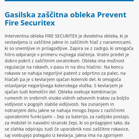
Gasilska zaščitna obleka Prevent
Fire Securitex
Interventna obleka FIRE SECURITEX je dvodelna obleka, ki je
sestavljena iz zaščitne jakne in zaščitnih hlač z naramnicami,
ki so snemljive in prilagodljive. Zapira se z zadrgo, ki omogoča
hitro odpiranje v primeru nujnega slačenja. Vratni predel je
dobro pokrit z zaščitnim ovratnikom. Obleka ima možnost
regulacije na rokavih, v pasu in na dnu hlačnic. Na koncu
rokavov se nahaja negorljivi patent z odprtino za palec, na
hlačah pa je s kevlarjem ojačan kolenski del, ki omogoča
vstavljanje negorljivega kolenskega vložka. S kevlarjem je
ojačan tudi komolčni del. Obleka vsebuje kombinacijo
rumenih in srebrnih visoko vidnih odsevnih trakov za boljšo
vidljivost v pogojih slabše vidljivosti. Na zunanjem in
notranjem delu jakne se nahaja mnogo žepov z različnimi
uporabnimi funkcijami – žep za baterijo, za radijsko postajo,
za mobitel in navadni stranski žepi, ki so prilagojeni tako, da
se zlahka odpirajo, tudi če uporabnik nosi zaščitne rokavice,
saj vsebujejo potegalo iz kevlarja. Jakna ima na zgornjem