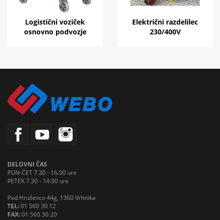
Logistični voziček
Električni razdelilec
osnovno podvozje
230/400V
DELOVNI ČAS
PON-ČET 7.30 - 16.00 ure
PETEK 7.30 - 14.00 ure
Pod Hruševco 44g, 1360 Vrhnika
TEL:
01 560 30 12
FAX:
01 560 30 20