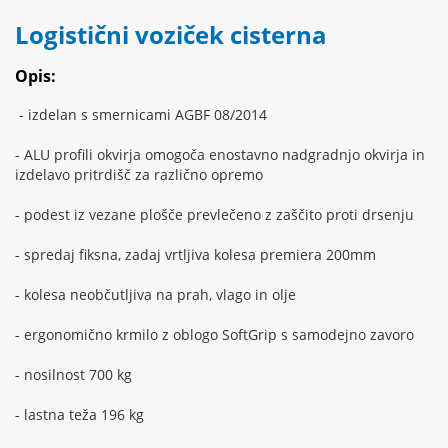
Logistični voziček cisterna
Opis:
- izdelan s smernicami AGBF 08/2014
- ALU profili okvirja omogoča enostavno nadgradnjo okvirja in
izdelavo pritrdišč za različno opremo
- podest iz vezane plošče prevlečeno z zaščito proti drsenju
- spredaj fiksna, zadaj vrtljiva kolesa premiera 200mm
- kolesa neobčutljiva na prah, vlago in olje
- ergonomično krmilo z oblogo SoftGrip s samodejno zavoro
- nosilnost 700 kg
- lastna teža 196 kg