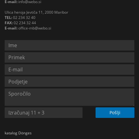
E-mail:
info@webo.si
Ulica heroja Jevtiča 11, 2000 Maribor
TEL:
02 234 32 40
FAX:
02 234 32 44
E-mail:
office-mb@webo.si
Pošlji
katalog Dönges