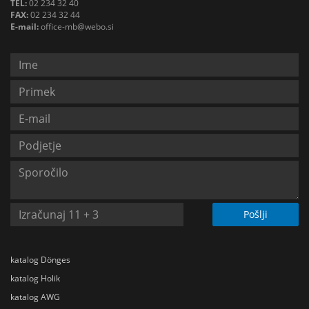
TEL:
02 234 32 40
FAX:
02 234 32 44
E-mail:
office-mb@webo.si
Pošlji
katalog Dönges
katalog Holik
katalog AWG