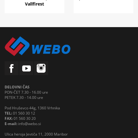
Vallfirest
DELOVNI ČAS
PON-ČET 7.30 - 16.00 ure
PETEK 7.30 - 14.00 ure
Pod Hruševco 44g, 1360 Vrhnika
TEL:
01 560 30 12
FAX:
01 560 30 20
E-mail:
info@webo.si
Ulica heroja Jevtiča 11, 2000 Maribor