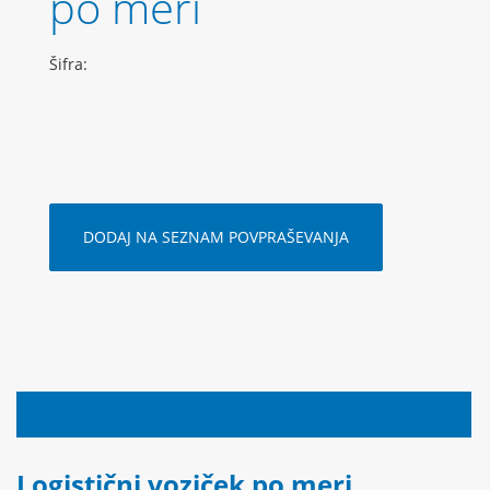
po meri
Šifra:
DODAJ NA SEZNAM POVPRAŠEVANJA
OPIS IZDELKA
Logistični voziček po meri