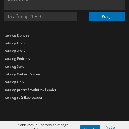
Pošlji
katalog Dönges
katalog Holik
katalog AWG
katalog Endress
katalog Sava
katalog Weber Rescue
katalog Haix
katalog prezračevalnikov Leader
katalog ročnikov Leader
Z obiskom in uporabo spletnega
Več o