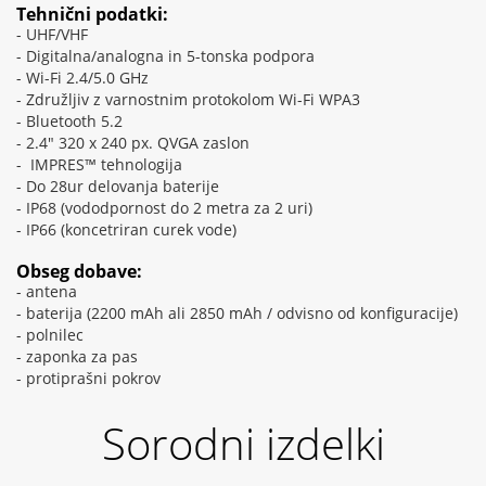
Tehnični podatki:
- UHF/VHF
- Digitalna/analogna in 5-tonska podpora
- Wi-Fi 2.4/5.0 GHz
- Združljiv z varnostnim protokolom Wi-Fi WPA3
- Bluetooth 5.2
- 2.4" 320 x 240 px. QVGA zaslon
- IMPRES™ tehnologija
- Do 28ur delovanja baterije
- IP68 (vododpornost do 2 metra za 2 uri)
- IP66 (koncetriran curek vode)
Obseg dobave:
- antena
- baterija (2200 mAh ali 2850 mAh / odvisno od konfiguracije)
- polnilec
- zaponka za pas
- protiprašni pokrov
Sorodni izdelki