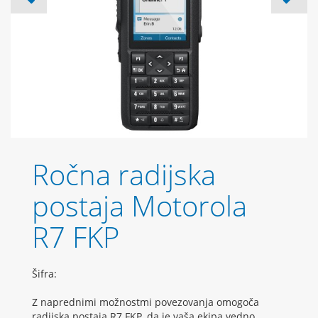
Ročna radijska
postaja Motorola
R7 FKP
Šifra:
Z naprednimi možnostmi povezovanja omogoča
radijska postaja R7 FKP, da je vaša ekipa vedno