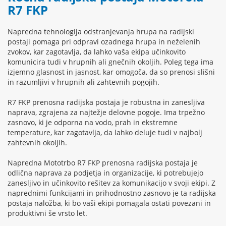
R7 FKP
Napredna tehnologija odstranjevanja hrupa na radijski
postaji pomaga pri odpravi ozadnega hrupa in neželenih
zvokov, kar zagotavlja, da lahko vaša ekipa učinkovito
komunicira tudi v hrupnih ali gnečnih okoljih. Poleg tega ima
izjemno glasnost in jasnost, kar omogoča, da so prenosi slišni
in razumljivi v hrupnih ali zahtevnih pogojih.
R7 FKP prenosna radijska postaja je robustna in zanesljiva
naprava, zgrajena za najtežje delovne pogoje. Ima trpežno
zasnovo, ki je odporna na vodo, prah in ekstremne
temperature, kar zagotavlja, da lahko deluje tudi v najbolj
zahtevnih okoljih.
Napredna Mototrbo R7 FKP prenosna radijska postaja je
odlična naprava za podjetja in organizacije, ki potrebujejo
zanesljivo in učinkovito rešitev za komunikacijo v svoji ekipi. Z
naprednimi funkcijami in prihodnostno zasnovo je ta radijska
postaja naložba, ki bo vaši ekipi pomagala ostati povezani in
produktivni še vrsto let.