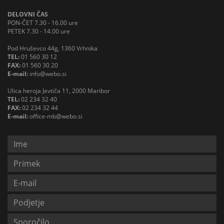
DELOVNI ČAS
PON-ČET 7.30 - 16.00 ure
PETEK 7.30 - 14.00 ure
Pod Hruševco 44g, 1360 Vrhnika
TEL:
01 560 30 12
FAX:
01 560 30 20
E-mail:
info@webo.si
Ulica heroja Jevtiča 11, 2000 Maribor
TEL:
02 234 32 40
FAX:
02 234 32 44
E-mail:
office-mb@webo.si