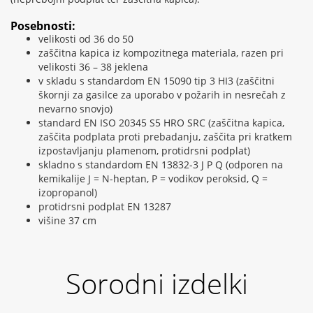
Posebnosti:
velikosti od 36 do 50
zaščitna kapica iz kompozitnega materiala, razen pri
velikosti 36 – 38 jeklena
v skladu s standardom EN 15090 tip 3 HI3 (zaščitni
škornji za gasilce za uporabo v požarih in nesrečah z
nevarno snovjo)
standard EN ISO 20345 S5 HRO SRC (zaščitna kapica,
zaščita podplata proti prebadanju, zaščita pri kratkem
izpostavljanju plamenom, protidrsni podplat)
skladno s standardom EN 13832-3 J P Q (odporen na
kemikalije J = N-heptan, P = vodikov peroksid, Q =
izopropanol)
protidrsni podplat EN 13287
višine 37 cm
Sorodni izdelki