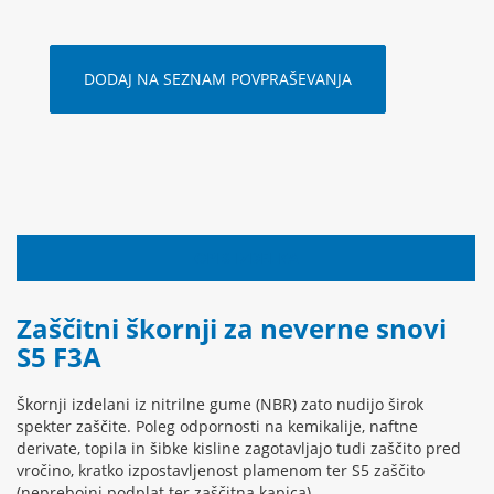
DODAJ NA SEZNAM POVPRAŠEVANJA
OPIS IZDELKA
Zaščitni škornji za neverne snovi
S5 F3A
Škornji izdelani iz nitrilne gume (NBR) zato nudijo širok
spekter zaščite. Poleg odpornosti na kemikalije, naftne
derivate, topila in šibke kisline zagotavljajo tudi zaščito pred
vročino, kratko izpostavljenost plamenom ter S5 zaščito
(neprebojni podplat ter zaščitna kapica).