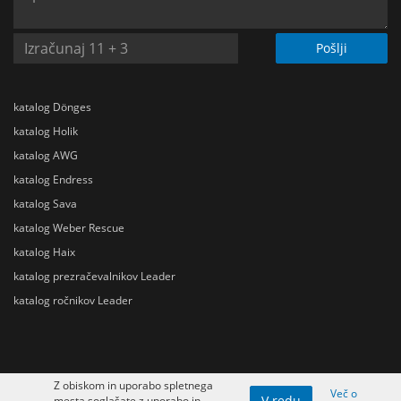
Pošlji
katalog Dönges
katalog Holik
katalog AWG
katalog Endress
katalog Sava
katalog Weber Rescue
katalog Haix
katalog prezračevalnikov Leader
katalog ročnikov Leader
Z obiskom in uporabo spletnega
Več o
V redu
mesta soglašate z uporabo in