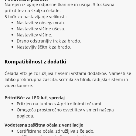
Narejen iz ognje odporne tkanine in usnja. 3 točkovna
pritrditev na školjko čelade.
5 točk za nastavljanje velikosti:
Nastavitev obsega vratu.
Nastavitev višine ušesa.
Nastavitev višine.
Drsno odstranljiv trak za brado.
Nastavljiv ščitnik za brado.
Kompatibilnost z dodatki
Čelada Vft2 je združljiva z vsemi vrstami dodatkov. Namesti se
lahko protihrupna zaščita, ščitniki za tilnik, radijski sistemi in
video kamere.
Pritrdišče za LED luč, spredaj
Pritrjen na lupino s 4 pritrdilnimi točkami.
Omogoča prostoročno osvetlitev v smeri našega
pogleda.
Vodotesna zaščitna očala z ventilacijo
Certificirana očala, združljiva s čelado.