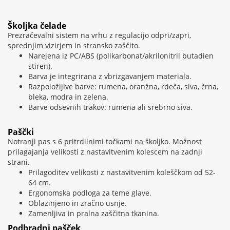
Školjka čelade
Prezračevalni sistem na vrhu z regulacijo odpri/zapri,
sprednjim vizirjem in stransko zaščito.
Narejena iz PC/ABS (polikarbonat/akrilonitril butadien
stiren).
Barva je integrirana z vbrizgavanjem materiala.
Razpoložljive barve: rumena, oranžna, rdeča, siva, črna,
bleka, modra in zelena.
Barve odsevnih trakov: rumena ali srebrno siva.
Paščki
Notranji pas s 6 pritrdilnimi točkami na školjko. Možnost
prilagajanja velikosti z nastavitvenim kolescem na zadnji
strani.
Prilagoditev velikosti z nastavitvenim koleščkom od 52-
64 cm.
Ergonomska podloga za teme glave.
Oblazinjeno in zračno usnje.
Zamenljiva in pralna zaščitna tkanina.
Podbradni pašček