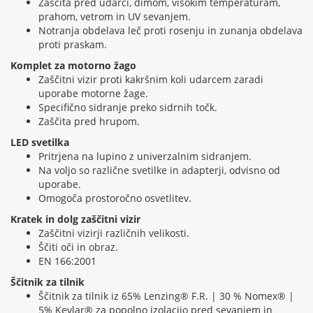
Zaščita pred udarci, dimom, visokim temperaturam,
prahom, vetrom in UV sevanjem.
Notranja obdelava leč proti rosenju in zunanja obdelava
proti praskam.
Komplet za motorno žago
Zaščitni vizir proti kakršnim koli udarcem zaradi
uporabe motorne žage.
Specifično sidranje preko sidrnih točk.
Zaščita pred hrupom.
LED svetilka
Pritrjena na lupino z univerzalnim sidranjem.
Na voljo so različne svetilke in adapterji, odvisno od
uporabe.
Omogoča prostoročno osvetlitev.
Kratek in dolg zaščitni vizir
Zaščitni vizirji različnih velikosti.
Ščiti oči in obraz.
EN 166:2001
Ščitnik za tilnik
Ščitnik za tilnik iz 65% Lenzing® F.R. | 30 % Nomex® |
5% Kevlar® za popolno izolacijo pred sevanjem in