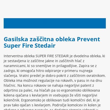
OPIS IZDELKA
Gasilska zaščitna obleka Prevent
Super Fire Stedair
Interventna obleka SUPER FIRE STEDAIR je dvodelna obleka, ki
je sestavljena iz zaščitne jakne in zaščitnih hlač z
naramnicami, ki so snemljive in prilagodljive. Zapira se z
zadrgo, ki omogoča hitro odpiranje v primeru nujnega
slačenja. Vratni predel je dobro pokrit z zaščitnim ovratnikom.
Obleka ima možnost regulacije na rokavih, v pasu in na dnu
hlačnic. Na koncu rokavov se nahaja negorljivi patent z
odprtino za palec, na hlačah pa so ergonomsko oblikovana
kolena ojačana s kevlarjem in vsebujejo že všiti negorljivi
kolenčnik. Ergonomsko je oblikovan tudi komolčni del, ki je
prav tako ojačan s kevlarjem. Področje komolcev in kolen je
obdano z odsevno paspulo, za dodatno stopnjo vidnosti v