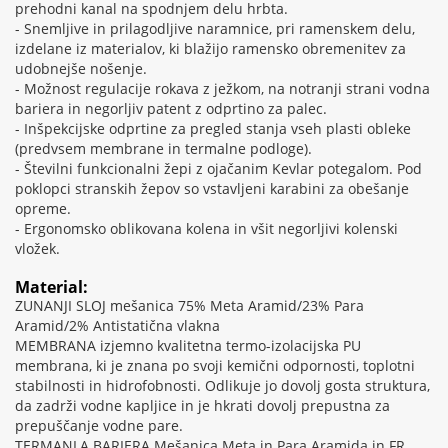
prehodni kanal na spodnjem delu hrbta.
- Snemljive in prilagodljive naramnice, pri ramenskem delu,
izdelane iz materialov, ki blažijo ramensko obremenitev za
udobnejše nošenje.
- Možnost regulacije rokava z ježkom, na notranji strani vodna
bariera in negorljiv patent z odprtino za palec.
- Inšpekcijske odprtine za pregled stanja vseh plasti obleke
(predvsem membrane in termalne podloge).
- Številni funkcionalni žepi z ojačanim Kevlar potegalom. Pod
poklopci stranskih žepov so vstavljeni karabini za obešanje
opreme.
- Ergonomsko oblikovana kolena in všit negorljivi kolenski
vložek.
Material:
ZUNANJI SLOJ mešanica 75% Meta Aramid/23% Para
Aramid/2% Antistatična vlakna
MEMBRANA izjemno kvalitetna termo-izolacijska PU
membrana, ki je znana po svoji kemični odpornosti, toplotni
stabilnosti in hidrofobnosti. Odlikuje jo dovolj gosta struktura,
da zadrži vodne kapljice in je hkrati dovolj prepustna za
prepuščanje vodne pare.
TERMANLA BARIERA Mešanica Meta in Para Aramida in FR