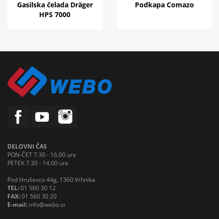
Gasilska čelada Dräger
Podkapa Comazo
HPS 7000
DELOVNI ČAS
PON-ČET 7.30 - 16.00 ure
PETEK 7.30 - 14.00 ure
Pod Hruševco 44g, 1360 Vrhnika
TEL:
01 560 30 12
FAX:
01 560 30 20
E-mail:
info@webo.si