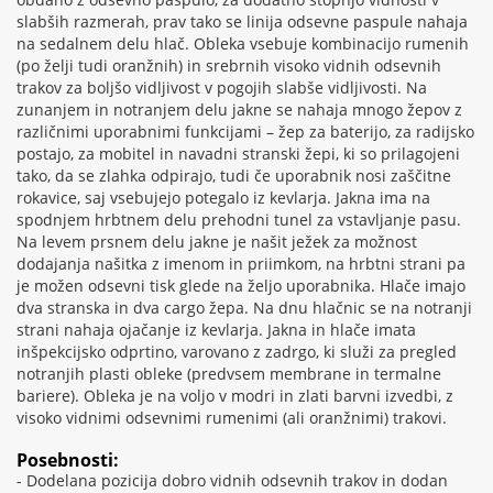
slabših razmerah, prav tako se linija odsevne paspule nahaja
na sedalnem delu hlač. Obleka vsebuje kombinacijo rumenih
(po želji tudi oranžnih) in srebrnih visoko vidnih odsevnih
trakov za boljšo vidljivost v pogojih slabše vidljivosti. Na
zunanjem in notranjem delu jakne se nahaja mnogo žepov z
različnimi uporabnimi funkcijami – žep za baterijo, za radijsko
postajo, za mobitel in navadni stranski žepi, ki so prilagojeni
tako, da se zlahka odpirajo, tudi če uporabnik nosi zaščitne
rokavice, saj vsebujejo potegalo iz kevlarja. Jakna ima na
spodnjem hrbtnem delu prehodni tunel za vstavljanje pasu.
Na levem prsnem delu jakne je našit ježek za možnost
dodajanja našitka z imenom in priimkom, na hrbtni strani pa
je možen odsevni tisk glede na željo uporabnika. Hlače imajo
dva stranska in dva cargo žepa. Na dnu hlačnic se na notranji
strani nahaja ojačanje iz kevlarja. Jakna in hlače imata
inšpekcijsko odprtino, varovano z zadrgo, ki služi za pregled
notranjih plasti obleke (predvsem membrane in termalne
bariere). Obleka je na voljo v modri in zlati barvni izvedbi, z
visoko vidnimi odsevnimi rumenimi (ali oranžnimi) trakovi.
Posebnosti:
- Dodelana pozicija dobro vidnih odsevnih trakov in dodan