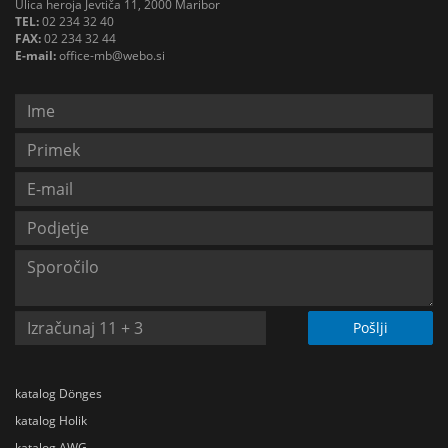
Ulica heroja Jevtiča 11, 2000 Maribor
TEL:
02 234 32 40
FAX:
02 234 32 44
E-mail:
office-mb@webo.si
Pošlji
katalog Dönges
katalog Holik
katalog AWG