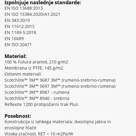
Izpolnjuje naslednje standarde:
EN ISO 13688:2013
EN ISO 15384:2020/A1:2021
EN 343:2019
EN 11612:2015
EN 1149-5:2018
EN 16689
EN ISO 20471
Material:
100 % Futura aramid, 210 g/m2
Membrana iz PTFE, 145 g/m2
Odsevni materiali:
Scotchlite™ 3M™ 9687 3M™ (rumeno-srebrno-rumena)
Scotchlite™ 3M™ 5697 3M™ (rumeno-srebrno-rumena)
Scotchlite™ 3M™ 8987 - rumena
Scotchlite™ 3M™ 8940 - srebrna
Reflexite 1200 protipožarni trak Plus
Posebnost:
Konstrukcija iz lahkega materiala: dvoslojna jakna in
enoslojne hlače
Visoka zračnost, RET < 10 m2Pa/W