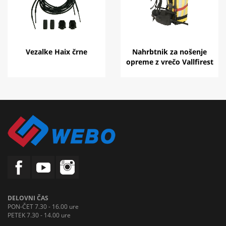
Vezalke Haix črne
Nahrbtnik za nošenje
opreme z vrečo Vallfirest
DELOVNI ČAS
PON-ČET 7.30 - 16.00 ure
PETEK 7.30 - 14.00 ure