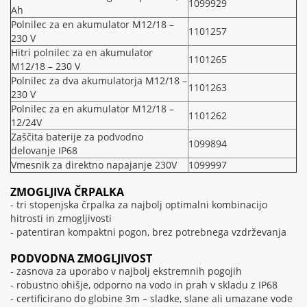
1099929
Ah
Polnilec za en akumulator M12/18 –
1101257
230 V
Hitri polnilec za en akumulator
1101265
M12/18 – 230 V
Polnilec za dva akumulatorja M12/18 –
1101263
230 V
Polnilec za en akumulator M12/18 –
1101262
12/24V
Zaščita baterije za podvodno
1099894
delovanje IP68
Vmesnik za direktno napajanje 230V
1099997
ZMOGLJIVA ČRPALKA
- tri stopenjska črpalka za najbolj optimalni kombinacijo
hitrosti in zmogljivosti
- patentiran kompaktni pogon, brez potrebnega vzdrževanja
PODVODNA ZMOGLJIVOST
- zasnova za uporabo v najbolj ekstremnih pogojih
- robustno ohišje, odporno na vodo in prah v skladu z IP68
- certificirano do globine 3m – sladke, slane ali umazane vode