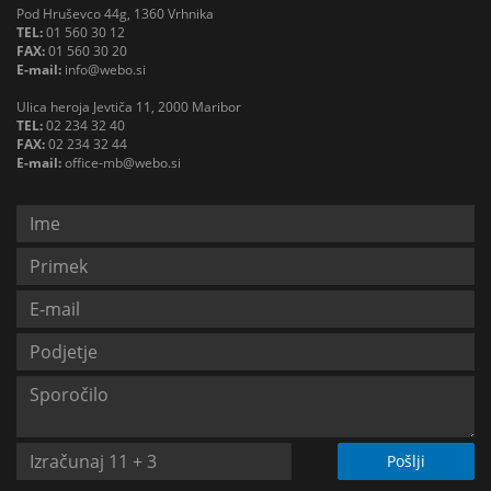
Pod Hruševco 44g, 1360 Vrhnika
TEL:
01 560 30 12
FAX:
01 560 30 20
E-mail:
info@webo.si
Ulica heroja Jevtiča 11, 2000 Maribor
TEL:
02 234 32 40
FAX:
02 234 32 44
E-mail:
office-mb@webo.si
Pošlji