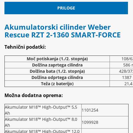
PRILOGE
Akumulatorski cilinder Weber
Rescue RZT 2-1360 SMART-FORCE
Tehnični podatki:
Moč potiskanja (1./2. stopnja)
108/6
Dolžina zaprtega cilindra
586
Dolžina bata (1./2. stopnja)
428/3
Dolžina odprtega cilindra
1387
Teža (z baterijo)
21,4
Možna dodatna oprema:
Akumulator M18™ High-Output™ 5,5
1101254
Ah
Akumulator M18™ High-Output™ 8,0
1099928
Ah
Akumulator M18™ High-Output™ 12,0