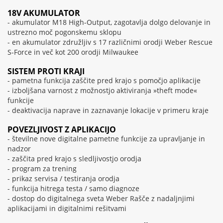
18V AKUMULATOR
- akumulator M18 High-Output, zagotavlja dolgo delovanje in
ustrezno moč pogonskemu sklopu
- en akumulator združljiv s 17 različnimi orodji Weber Rescue
S-Force in več kot 200 orodji Milwaukee
SISTEM PROTI KRAJI
- pametna funkcija zaščite pred krajo s pomočjo aplikacije
- izboljšana varnost z možnostjo aktiviranja »theft mode«
funkcije
- deaktivacija naprave in zaznavanje lokacije v primeru kraje
POVEZLJIVOST Z APLIKACIJO
- številne nove digitalne pametne funkcije za upravljanje in
nadzor
- zaščita pred krajo s sledljivostjo orodja
- program za trening
- prikaz servisa / testiranja orodja
- funkcija hitrega testa / samo diagnoze
- dostop do digitalnega sveta Weber Rašče z nadaljnjimi
aplikacijami in digitalnimi rešitvami