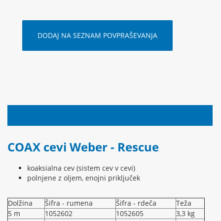
DODAJ NA SEZNAM POVPRAŠEVANJA
OPIS IZDELKA
COAX cevi Weber - Rescue
koaksialna cev (sistem cev v cevi)
polnjene z oljem, enojni priključek
Dolžina
Šifra - rumena
Šifra - rdeča
Teža
5 m
1052602
1052605
3,3 kg