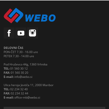
DELOVNI ČAS
PON-ČET 7.30 - 16.00 ure
PETEK 7.30 - 14.00 ure
Pod Hruševco 44g, 1360 Vrhnika
TEL:
01 560 30 12
FAX:
01 560 30 20
E-mail:
info@webo.si
Ulica heroja Jevtiča 11, 2000 Maribor
TEL:
02 234 32 40
FAX:
02 234 32 44
E-mail:
office-mb@webo.si