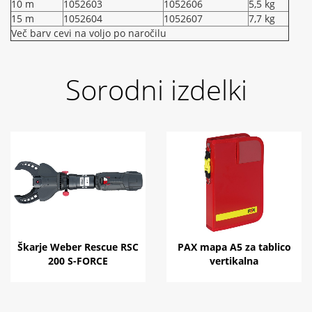
10 m
1052603
1052606
5,5 kg
15 m
1052604
1052607
7,7 kg
Več barv cevi na voljo po naročilu
Sorodni izdelki
Škarje Weber Rescue RSC
PAX mapa A5 za tablico
200 S-FORCE
vertikalna