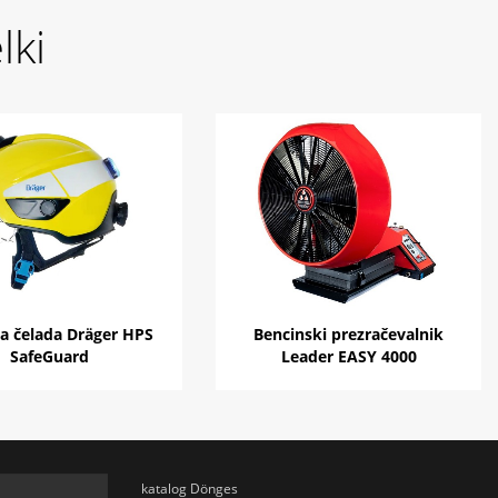
lki
ka čelada Dräger HPS
Bencinski prezračevalnik
SafeGuard
Leader EASY 4000
katalog Dönges