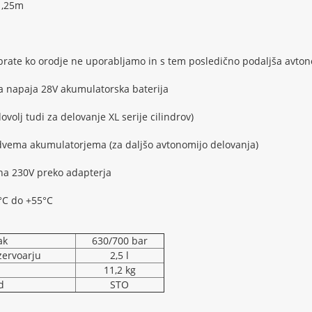
1,25m
brate ko orodje ne uporabljamo in s tem posledično podaljša avto
ga napaja 28V akumulatorska baterija
ovolj tudi za delovanje XL serije cilindrov)
 dvema akumulatorjema (za daljšo avtonomijo delovanja)
na 230V preko adapterja
°C do +55°C
ak
630/700 bar
ezervoarju
2,5 l
11,2 kg
d
STO