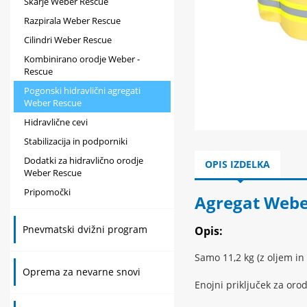
Škarje Weber Rescue
Razpirala Weber Rescue
Cilindri Weber Rescue
Kombinirano orodje Weber -
Rescue
Pogonski hidravlični agregati
Weber Rescue
Hidravlične cevi
Stabilizacija in podporniki
Dodatki za hidravlično orodje
OPIS IZDELKA
Weber Rescue
Pripomočki
Agregat Webe
Pnevmatski dvižni program
Opis:
Samo 11,2 kg (z oljem i
Oprema za nevarne snovi
Enojni priključek za orod