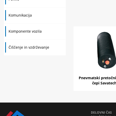
Komunikacija
Komponente vozila
Čiščenje in vzdrževanje
Pnevmatski pretočni 
čepi Savatec
DELOVNI ČAS