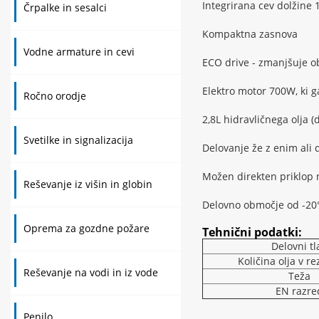
Integrirana cev dolžine 
Črpalke in sesalci
Kompaktna zasnova
Vodne armature in cevi
ECO drive - zmanjšuje o
Elektro motor 700W, ki 
Ročno orodje
2,8L hidravličnega olja (d
Svetilke in signalizacija
Delovanje že z enim ali
Možen direkten priklop 
Reševanje iz višin in globin
Delovno območje od -20
Oprema za gozdne požare
Tehnični podatki:
Delovni tl
Količina olja v r
Reševanje na vodi in iz vode
Teža
EN razre
Penilo