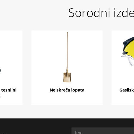
Sorodni izde
tesnilni
Neiskreča lopata
Gasils
h