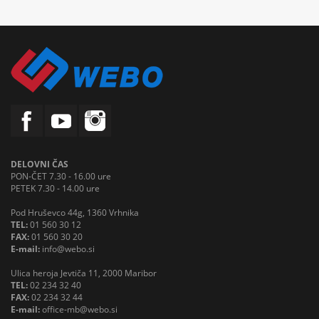
DELOVNI ČAS
PON-ČET 7.30 - 16.00 ure
PETEK 7.30 - 14.00 ure
Pod Hruševco 44g, 1360 Vrhnika
TEL:
01 560 30 12
FAX:
01 560 30 20
E-mail:
info@webo.si
Ulica heroja Jevtiča 11, 2000 Maribor
TEL:
02 234 32 40
FAX:
02 234 32 44
E-mail:
office-mb@webo.si