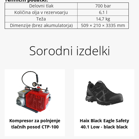
Delovni tlak
700 bar
Količina olja v rezervoarju
6,1 l
Teža
14,7 kg
Dimenzije (brez akumulatorja)
509 × 210 × 3335 mm
Sorodni izdelki
Kompresor za polnjenje
Haix Black Eagle Safety
tlačnih posod CTP-100
40.1 Low - black black