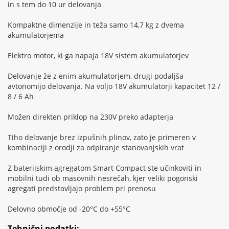
in s tem do 10 ur delovanja
Kompaktne dimenzije in teža samo 14,7 kg z dvema
akumulatorjema
Elektro motor, ki ga napaja 18V sistem akumulatorjev
Delovanje že z enim akumulatorjem, drugi podaljša
avtonomijo delovanja. Na voljo 18V akumulatorji kapacitet 12 /
8 / 6 Ah
Možen direkten priklop na 230V preko adapterja
Tiho delovanje brez izpušnih plinov, zato je primeren v
kombinaciji z orodji za odpiranje stanovanjskih vrat
Z baterijskim agregatom Smart Compact ste učinkoviti in
mobilni tudi ob masovnih nesrečah, kjer veliki pogonski
agregati predstavljajo problem pri prenosu
Delovno območje od -20°C do +55°C
Tehnični podatki: