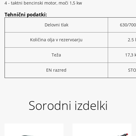
4 - taktni bencinski motor, moči 1,5 kw
Tehnični podatki:
Delovni tlak
630/700
Količina olja v rezervoarju
2.5 
Teža
17,3 
EN razred
ST
Sorodni izdelki