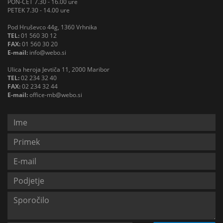
PON-ČET 7.30 - 16.00 ure
PETEK 7.30 - 14.00 ure
Pod Hruševco 44g, 1360 Vrhnika
TEL:
01 560 30 12
FAX:
01 560 30 20
E-mail:
info@webo.si
Ulica heroja Jevtiča 11, 2000 Maribor
TEL:
02 234 32 40
FAX:
02 234 32 44
E-mail:
office-mb@webo.si