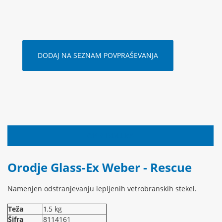
DODAJ NA SEZNAM POVPRAŠEVANJA
OPIS IZDELKA
Orodje Glass-Ex Weber - Rescue
Namenjen odstranjevanju lepljenih vetrobranskih stekel.
Teža
1,5 kg
Šifra
8114161