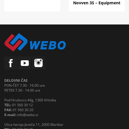
Novven 3S – Equipment
DELOVNI ČAS
PON-ČET 7.30 - 16.00 ure
PETEK 7.30 - 14.00 ure
Pod Hruševco 44g, 1360 Vrhnika
TEL:
01 560 30 12
FAX:
01 560 30 20
E-mail:
info@webo.si
Ulica heroja Jevtiča 11, 2000 Maribor