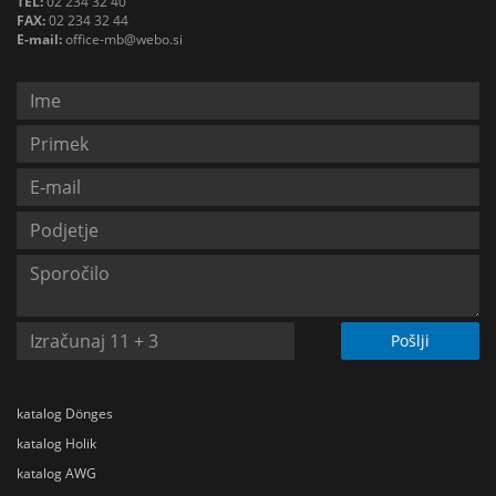
TEL:
02 234 32 40
FAX:
02 234 32 44
E-mail:
office-mb@webo.si
Pošlji
katalog Dönges
katalog Holik
katalog AWG