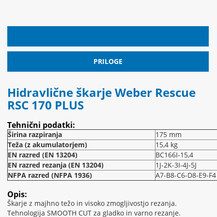
OPIS IZDELKA
PRILOGE
Hidravlične škarje Weber Rescue
RSC 170 PLUS
Tehnični podatki:
Širina razpiranja
175 mm
Teža (z akumulatorjem)
15,4 kg
EN razred (EN 13204)
BC166I-15,4
EN razred rezanja (EN 13204)
1J-2K-3I-4J-5J
NFPA razred (NFPA 1936)
A7-B8-C6-D8-E9-F4
Opis:
Škarje z majhno težo in visoko zmogljivostjo rezanja.
Tehnologija SMOOTH CUT za gladko in varno rezanje.