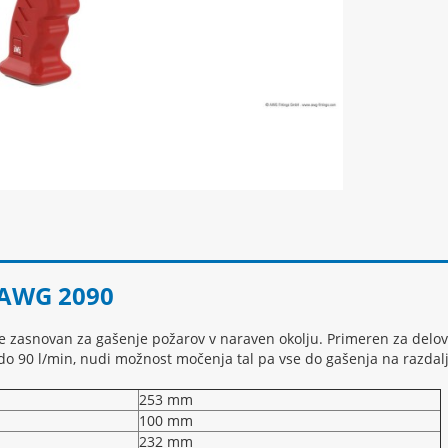
 AWG 2090
 zasnovan za gašenje požarov v naraven okolju. Primeren za delovan
 do 90 l/min, nudi možnost močenja tal pa vse do gašenja na razdal
253 mm
100 mm
232 mm