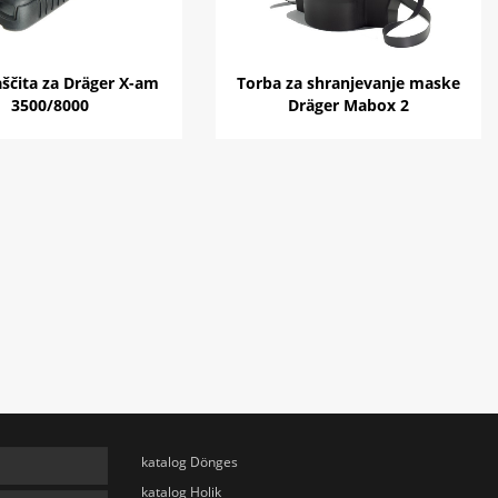
ščita za Dräger X-am
Torba za shranjevanje maske
3500/8000
Dräger Mabox 2
katalog Dönges
katalog Holik