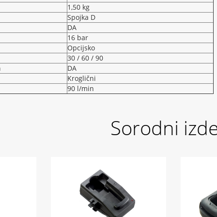
1,50 kg
Spojka D
DA
16 bar
Opcijsko
30 / 60 / 90
a
DA
Kroglični
90 l/min
Sorodni izde