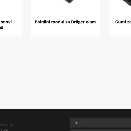
 snovi
Polnilni modul za Dräger x-am
Gumi za
00
6.00 ure
0 ure