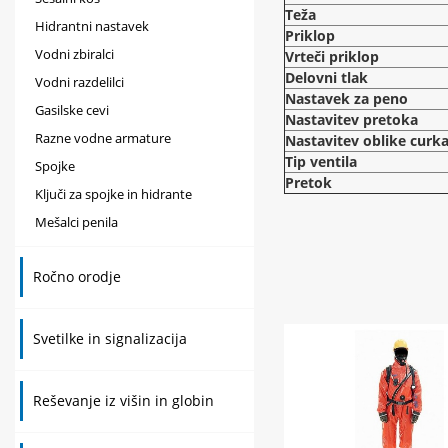
Teža
Hidrantni nastavek
Priklop
Vodni zbiralci
Vrteči priklop
Delovni tlak
Vodni razdelilci
Nastavek za peno
Gasilske cevi
Nastavitev pretoka
Razne vodne armature
Nastavitev oblike curk
Tip ventila
Spojke
Pretok
Ključi za spojke in hidrante
Mešalci penila
Ročno orodje
Svetilke in signalizacija
Reševanje iz višin in globin