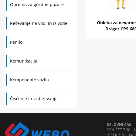
Oprema za gozdne požare
Obleka za nevarne
Reševanje na vodi in iz vode
Dräger CPS 68
Penilo
Komunikacija
Komponente vozila
Čiščenje in vzdrževanje
DELOVNI ČAS
PON-ČET 7.30 - 1
PETEK 7.30 - 14.0