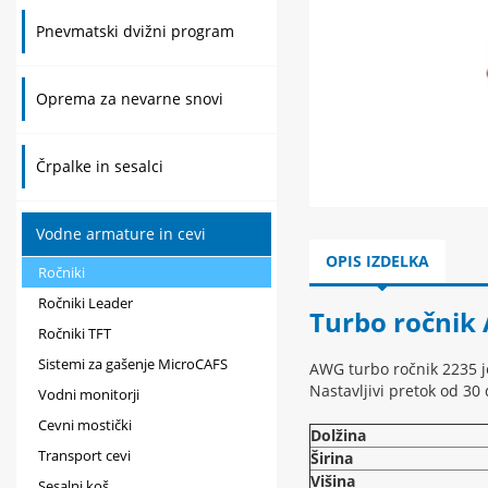
Pnevmatski dvižni program
Oprema za nevarne snovi
Črpalke in sesalci
Vodne armature in cevi
OPIS IZDELKA
Ročniki
Ročniki Leader
Turbo ročnik
Ročniki TFT
Sistemi za gašenje MicroCAFS
AWG turbo ročnik 2235 je
Nastavljivi pretok od 30
Vodni monitorji
Cevni mostički
Dolžina
Transport cevi
Širina
Višina
Sesalni koš