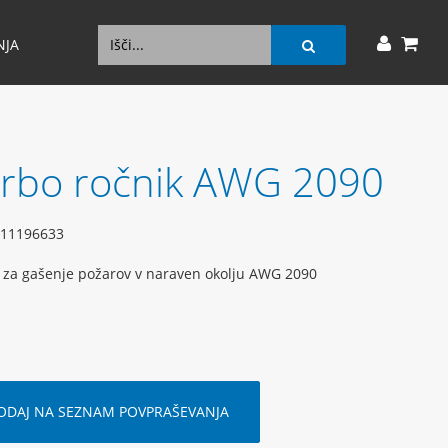
NJA
rbo ročnik AWG 2090
11196633
 za gašenje požarov v naraven okolju AWG 2090
ODAJ NA SEZNAM POVPRAŠEVANJA