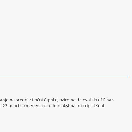
je na srednje tlačni črpalki, oziroma delovni tlak 16 bar.
ji 22 m pri strnjenem curki in maksimalno odprti šobi.