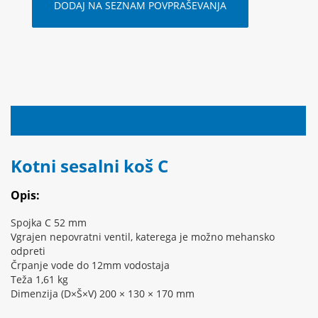
DODAJ NA SEZNAM POVPRAŠEVANJA
OPIS IZDELKA
Kotni sesalni koš C
Opis:
Spojka C 52 mm
Vgrajen nepovratni ventil, katerega je možno mehansko
odpreti
Črpanje vode do 12mm vodostaja
Teža 1,61 kg
Dimenzija (D×Š×V) 200 × 130 × 170 mm