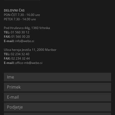
DELOVNI ČAS
PON-ČET 7.30 - 16.00 ure
PETEK 7.30 - 14.00 ure
Pod Hruševco 44g, 1360 Vrhnika
TEL:
01 560 30 12
FAX:
01 560 30 20
E-mail:
info@webo.si
Ulica heroja Jevtiča 11, 2000 Maribor
TEL:
02 234 32 40
FAX:
02 234 32 44
E-mail:
office-mb@webo.si