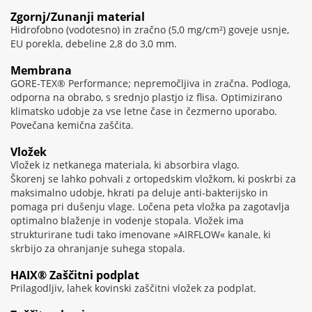
Zgornj/Zunanji material
Hidrofobno (vodotesno) in zračno (5,0 mg/cm²) goveje usnje,
EU porekla, debeline 2,8 do 3,0 mm.
Membrana
GORE-TEX® Performance; nepremočljiva in zračna. Podloga,
odporna na obrabo, s srednjo plastjo iz flisa. Optimizirano
klimatsko udobje za vse letne čase in čezmerno uporabo.
Povečana kemična zaščita.
Vložek
Vložek iz netkanega materiala, ki absorbira vlago.
Škorenj se lahko pohvali z ortopedskim vložkom, ki poskrbi za
maksimalno udobje, hkrati pa deluje anti-bakterijsko in
pomaga pri dušenju vlage. Ločena peta vložka pa zagotavlja
optimalno blaženje in vodenje stopala. Vložek ima
strukturirane tudi tako imenovane »AIRFLOW« kanale, ki
skrbijo za ohranjanje suhega stopala.
HAIX® Zaščitni podplat
Prilagodljiv, lahek kovinski zaščitni vložek za podplat.