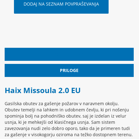
DODAJ NA SEZNAM POVPRAŠEVANJA
OPIS IZDELKA
PRILOGE
Haix Missoula 2.0 EU
Gasilska obutev za gašenje požarov v naravnem okolju.
Obutev temelji na lahkem in udobnem čevlju, ki pri nošenju
spominja bolj na pohodniško obutev, saj je izdelan iz velur
usnja, ki je mehkejši od klasičnega usnja. Sam sistem
zavezovanja nudi zelo dobro oporo, tako da je primeren tudi
za gašenje v visokogorju oziroma na težko dostopnem terenu.