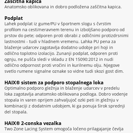
Zaščitna kapica
Anatomsko oblikovana in dobro podložena zaščitna kapica.
Podplat
Lahek podplat iz gume/PU v športnem slogu s čvrstim
profilom na cesti/neravnem terenu in izboljšano podporo od
prstov do pete; odporen proti obrabi z odličnimi protizdrsnimi
lastnostmi - tudi v hladnem vremenu. Lahka PU pena za
blaženje udarcev zagotavlja dodatno udobje pri hoji in
odlično toplotno izolacijo. Zunanji podplat, odporen proti
ognju, ne pušča sledi v skladu z EN 15090:2012 in nudi
odlično odpornost proti vročini in kurilnemu olju. Njegove
svetlo rumene signalne oznake so vidne tudi skozi gost dim.
HAIX® sistem za podporo stopalnega loka
Optimalno podporo gležnja in blaženje udarcev v predelu
loka zagotavlja anatomsko oblikovana podloga. Dobro vodenje
stopala in varen oprijem zahvaljujoč ozki peti in gležnju v
kombinaciji z dodatnim udobjem, ki ga ponuja širok sprednji
del stopala.
HAIX® 2-conska vezalka
Two Zone Lacing System omogoča ločeno prilagajanje čevlja