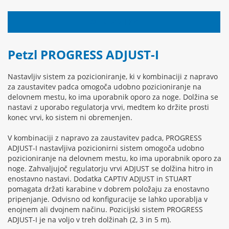
OPIS IZDELKA
Petzl PROGRESS ADJUST-I
Nastavljiv sistem za pozicioniranje, ki v kombinaciji z napravo
za zaustavitev padca omogoča udobno pozicioniranje na
delovnem mestu, ko ima uporabnik oporo za noge. Dolžina se
nastavi z uporabo regulatorja vrvi, medtem ko držite prosti
konec vrvi, ko sistem ni obremenjen.
V kombinaciji z napravo za zaustavitev padca, PROGRESS
ADJUST-I nastavljiva pozicionirni sistem omogoča udobno
pozicioniranje na delovnem mestu, ko ima uporabnik oporo za
noge. Zahvaljujoč regulatorju vrvi ADJUST se dolžina hitro in
enostavno nastavi. Dodatka CAPTIV ADJUST in STUART
pomagata držati karabine v dobrem položaju za enostavno
pripenjanje. Odvisno od konfiguracije se lahko uporablja v
enojnem ali dvojnem načinu. Pozicijski sistem PROGRESS
ADJUST-I je na voljo v treh dolžinah (2, 3 in 5 m).