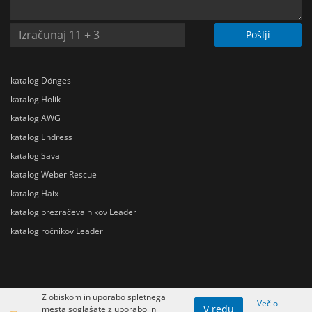
Pošlji
katalog Dönges
katalog Holik
katalog AWG
katalog Endress
katalog Sava
katalog Weber Rescue
katalog Haix
katalog prezračevalnikov Leader
katalog ročnikov Leader
Z obiskom in uporabo spletnega
Več o
V redu
mesta soglašate z uporabo in