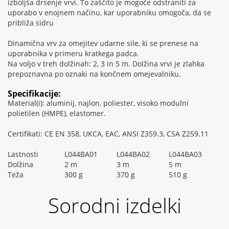
izboljša drsenje vrvi. To zaščito je mogoče odstraniti za
uporabo v enojnem načinu, kar uporabniku omogoča, da se
približa sidru
Dinamična vrv za omejitev udarne sile, ki se prenese na
uporabnika v primeru kratkega padca.
Na voljo v treh dolžinah: 2, 3 in 5 m. Dolžina vrvi je zlahka
prepoznavna po oznaki na končnem omejevalniku.
Specifikacije:
Material(i): aluminij, najlon, poliester, visoko modulni
polietilen (HMPE), elastomer.
Certifikati: CE EN 358, UKCA, EAC, ANSI Z359.3, CSA Z259.11
Lastnosti
L044BA01
L044BA02
L044BA03
Dolžina
2 m
3 m
5 m
Teža
300 g
370 g
510 g
Sorodni izdelki