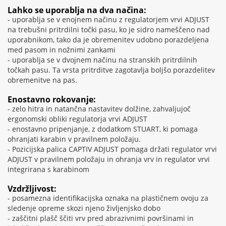
Lahko se uporablja na dva načina:
- uporablja se v enojnem načinu z regulatorjem vrvi ADJUST
na trebušni pritrdilni točki pasu, ko je sidro nameščeno nad
uporabnikom, tako da je obremenitev udobno porazdeljena
med pasom in nožnimi zankami
- uporablja se v dvojnem načinu na stranskih pritrdilnih
točkah pasu. Ta vrsta pritrditve zagotavlja boljšo porazdelitev
obremenitve na pas.
Enostavno rokovanje:
- zelo hitra in natančna nastavitev dolžine, zahvaljujoč
ergonomski obliki regulatorja vrvi ADJUST
- enostavno pripenjanje, z dodatkom STUART, ki pomaga
ohranjati karabin v pravilnem položaju.
- Pozicijska palica CAPTIV ADJUST pomaga držati regulator vrvi
ADJUST v pravilnem položaju in ohranja vrv in regulator vrvi
integrirana s karabinom
Vzdržljivost:
- posamezna identifikacijska oznaka na plastičnem ovoju za
sledenje opreme skozi njeno življenjsko dobo
- zaščitni plašč ščiti vrv pred abrazivnimi površinami in