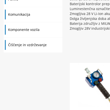
Baterijski kontrolor pre
Luminestenčna označitev
Zmogljiva 28 V Li-Ion ak
Komunikacija
Dolga življenjska doba a
Baterija združljiv z MI
Zmogljiv 28V industrijsk
Komponente vozila
Čiščenje in vzdrževanje