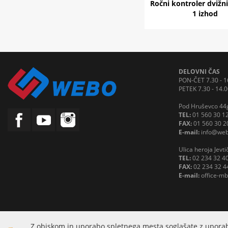
Ročni kontroler dvižni
1 izhod
DELOVNI ČAS
PON-ČET 7.30 - 1
PETEK 7.30 - 14.0
Pod Hruševco 44g
TEL:
01 560 30 1
FAX:
01 560 30 2
E-mail:
info@web
Ulica heroja Jevt
TEL:
02 234 32 4
FAX:
02 234 32 4
E-mail:
office-m
Z obiskom in uporabo spletnega mesta soglašate z uporab