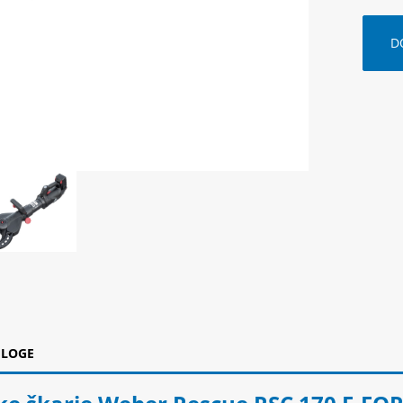
D
ILOGE