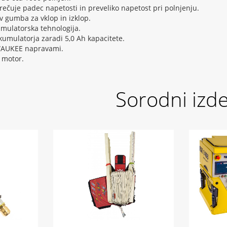
prečuje padec napetosti in preveliko napetost pri polnjenju.
 gumba za vklop in izklop.
umulatorska tehnologija.
kumulatorja zaradi 5,0 Ah kapacitete.
LWAUKEE napravami.
i motor.
Sorodni izde