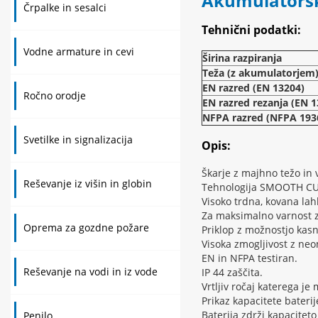
Akumulatorsk
Črpalke in sesalci
Tehnični podatki:
Vodne armature in cevi
Širina razpiranja
Teža (z akumulatorjem
EN razred (EN 13204)
Ročno orodje
EN razred rezanja (EN 1
NFPA razred (NFPA 193
Svetilke in signalizacija
Opis:
Škarje z majhno težo in 
Reševanje iz višin in globin
Tehnologija SMOOTH CUT
Visoko trdna, kovana lahk
Za maksimalno varnost z
Oprema za gozdne požare
Priklop z možnostjo kasn
Visoka zmogljivost z ne
EN in NFPA testiran.
Reševanje na vodi in iz vode
IP 44 zaščita.
Vrtljiv ročaj katerega je
Prikaz kapacitete baterij
Baterija zdrži kapacitet
Penilo