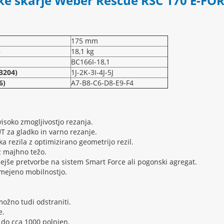
e škarje Weber Rescue RSC 170 E-FOR
175 mm
)
18,1 kg
BC166I-18,1
3204)
1J-2K-3I-4J-5J
6)
A7-B8-C6-D8-E9-F4
visoko zmogljivostjo rezanja.
 za gladko in varno rezanje.
a rezila z optimizirano geometrijo rezil.
 majhno težo.
ejše pretvorbe na sistem Smart Force ali pogonski agregat.
omejeno mobilnostjo.
 možno tudi odstraniti.
e.
o do cca 1000 polnjen.