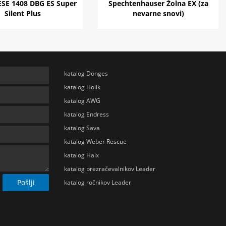
ESE 1408 DBG ES Super
Spechtenhauser Žolna EX (za
Silent Plus
nevarne snovi)
katalog Dönges
katalog Holik
katalog AWG
katalog Endress
katalog Sava
katalog Weber Rescue
katalog Haix
katalog prezračevalnikov Leader
Pošlji
katalog ročnikov Leader