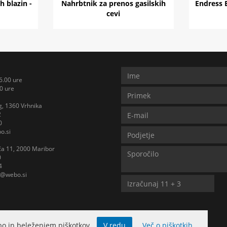
h blazin -
Nahrbtnik za prenos gasilskih
Endress 
cevi
6.00 ure
0 ure
, 1360 Vrhnika
2
0
o.si
iča 11, 2000 Maribor
0
4
b@webo.si
o in beleženjem piškotkov.
V redu
Več o piškotkih