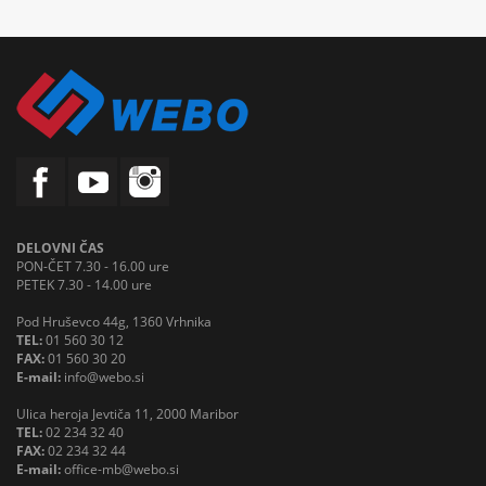
DELOVNI ČAS
PON-ČET 7.30 - 16.00 ure
PETEK 7.30 - 14.00 ure
Pod Hruševco 44g, 1360 Vrhnika
TEL:
01 560 30 12
FAX:
01 560 30 20
E-mail:
info@webo.si
Ulica heroja Jevtiča 11, 2000 Maribor
TEL:
02 234 32 40
FAX:
02 234 32 44
E-mail:
office-mb@webo.si