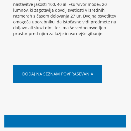
nastavitve jakosti 100, 40 ali »survivor mode« 20
lumnov, ki zagotavlja dovolj svetlosti v izrednih
razmerah s časom delovanja 27 ur. Dvojna osvetlitev
omogoča uporabniku, da istočasno vidi predmete na
daljavo ali skozi dim, ter ima še vedno osvetljen
prostor pred njim za lažje in varnejše gibanje.
DODAJ NA SEZNAM POVPRAŠEVANJA
OPIS IZDELKA