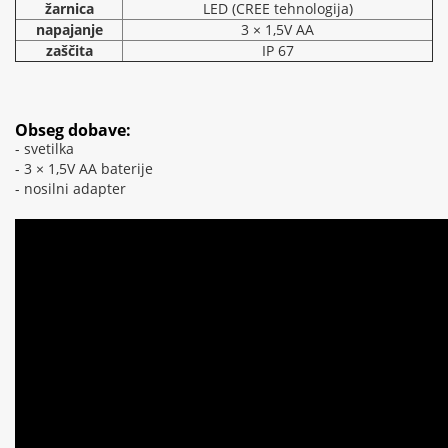
žarnica
LED (CREE tehnologija)
napajanje
3 × 1,5V AA
zaščita
IP 67
Obseg dobave:
- svetilka
- 3 × 1,5V AA baterije
- nosilni adapter