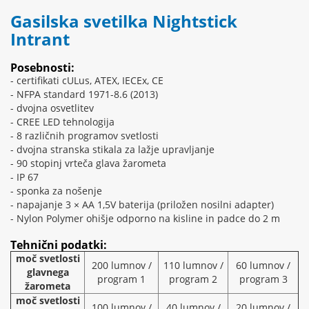
Gasilska svetilka Nightstick
Intrant
Posebnosti:
- certifikati cULus, ATEX, IECEx, CE
- NFPA standard 1971-8.6 (2013)
- dvojna osvetlitev
- CREE LED tehnologija
- 8 različnih programov svetlosti
- dvojna stranska stikala za lažje upravljanje
- 90 stopinj vrteča glava žarometa
- IP 67
- sponka za nošenje
- napajanje 3 × AA 1,5V baterija (priložen nosilni adapter)
- Nylon Polymer ohišje odporno na kisline in padce do 2 m
Tehnični podatki:
moč svetlosti
200 lumnov /
110 lumnov /
60 lumnov /
glavnega
program 1
program 2
program 3
žarometa
moč svetlosti
100 lumnov /
40 lumnov /
20 lumnov /